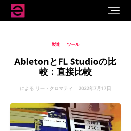
製造
ツール
AbletonとFL Studioの比
較：直接比較
による
リー・クロマティ
2022年7月17日