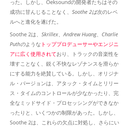
った。しかし、Oeksoundの開発者たちはその
成功に甘んじることなく、
Soothe 2は
次のレベ
ルへと進化を遂げた。
Soothe 2は、
Skrillex
、
Andrew Huang
、
Charlie
Puthの
ような
トッププロデューサーやエンジニ
アに広く使用されて
おり、トラックの音楽性を
壊すことなく、鋭く不快なレゾナンスを滑らか
にする能力を絶賛している。しかし、オリジナ
ル・バージョンは、アタック・タイムとリリー
ス・タイムのコントロールが少なかったり、完
全なミッドサイド・プロセッシングができなか
ったりと、いくつかの制限があった。しかし、
Soothe 2は、これらの欠点に対処し、さらにい