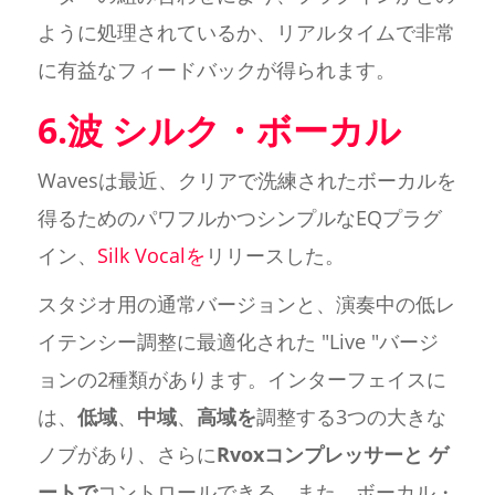
ように処理されているか、リアルタイムで非常
に有益なフィードバックが得られます。
6.波 シルク・ボーカル
Wavesは最近、クリアで洗練されたボーカルを
得るためのパワフルかつシンプルなEQプラグ
イン、
Silk Vocalを
リリースした。
スタジオ用の通常バージョンと、演奏中の低レ
イテンシー調整に最適化された "Live "バージ
ョンの2種類があります。インターフェイスに
は、
低域
、
中域
、
高域を
調整する3つの大きな
ノブがあり、さらに
Rvoxコンプレッサーと
ゲ
ートで
コントロールできる。また、ボーカル・