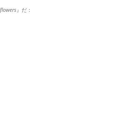
flowers
』だ：