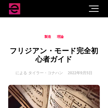
製造
理論
フリジアン・モード完全初
心者ガイド
による
タイラー・コナハン
2022年9月5日