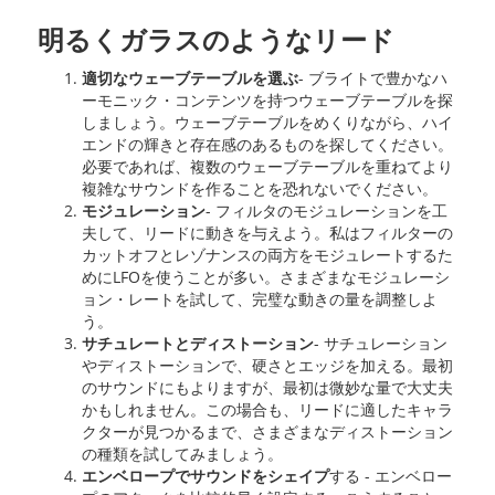
明るくガラスのようなリード
適切なウェーブテーブルを選ぶ
- ブライトで豊かなハ
ーモニック・コンテンツを持つウェーブテーブルを探
しましょう。ウェーブテーブルをめくりながら、ハイ
エンドの輝きと存在感のあるものを探してください。
必要であれば、複数のウェーブテーブルを重ねてより
複雑なサウンドを作ることを恐れないでください。
モジュレーション
- フィルタのモジュレーションを工
夫して、リードに動きを与えよう。私はフィルターの
カットオフとレゾナンスの両方をモジュレートするた
めにLFOを使うことが多い。さまざまなモジュレーシ
ョン・レートを試して、完璧な動きの量を調整しよ
う。
サチュレートとディストーション
- サチュレーション
やディストーションで、硬さとエッジを加える。最初
のサウンドにもよりますが、最初は微妙な量で大丈夫
かもしれません。この場合も、リードに適したキャラ
クターが見つかるまで、さまざまなディストーション
の種類を試してみましょう。
エンベロープでサウンドをシェイプ
する - エンベロー