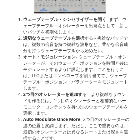
ウェーブテーブル・シンセサイザーを開く
- まず、ウ
ェーブテーブル・オシレーターを出発点として、新し
いパッチを初期化します。
適切なウェーブテーブルを選択
する - 複雑なパッドで
は、複数の倍音を持つ複雑な波形など、豊かな倍音成
分を持つウェーブテーブルから始めたい。
オート・モジュレーション
- ウェーブテーブル・オシ
レーターが、そのウェーブ・ポジションを時間と共に
モジュレートするように設定します。これを行うに
は、LFOまたはエンベロープを割り当てて、ウェーブ
テーブル・ポジション・パラメーターをモジュレート
します。
2つ目のオシレーターを追加
する - より複雑なサウン
ドを作るには、1つ目のオシレーターと相補的なハー
モニック・コンテンツを持つ別のウェーブテーブルを
選択します。
Auto Modulate Once More
- 2つ目のオシレーターの
波の位置も変調します。ただし、ここで重要なのは、
最初のオシレーターとは異なるレートまたは深さを選
択することです。