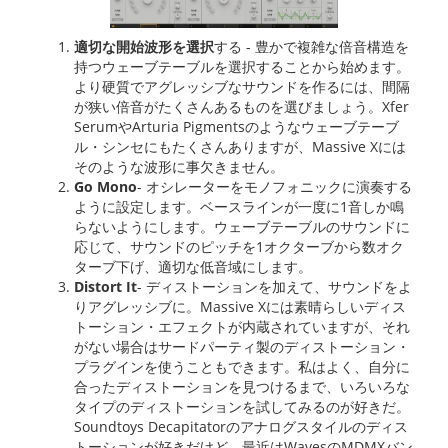
適切な開始波形を選択
する - 豊かで複雑な倍音構造を
持つウェーブテーブルを選択することから始めます。
より硬質でアグレッシブなサウンドを作るには、間隔
が狭い倍音がたくさんあるものを選びましょう。Xfer
SerumやArturia Pigmentsのようなウェーブテーブ
ル・シンセにもたくさんありますが、Massive Xには
そのような波形に事欠きません。
Go Mono
- オシレーターをモノフォニックに演奏する
ように設定します。ベースラインが一度に1音しか鳴
らないようにします。ウェーブテーブルのサウンドに
応じて、サウンドのピッチを1オクターブから数オク
ターブ下げ、適切な低音域にします。
Distort It
- ディストーションを加えて、サウンドをよ
りアグレッシブに。Massive Xには素晴らしいディス
トーション・エフェクトが内蔵されていますが、それ
がない場合はサードパーティ製のディストーション・
プラグインを使うこともできます。私はよく、自分に
合ったディストーションを見つけるまで、いろいろな
タイプのディストーションを試してみるのが好きだ。
Soundtoys Decapitatorのアナログスタイルのディス
トーションが好きだけど、最近はWavesのMDMXバン