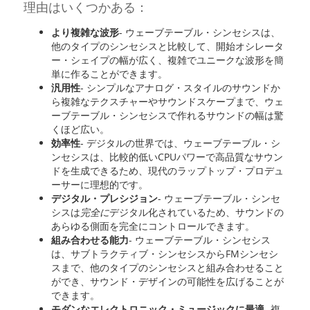
理由はいくつかある：
より複雑な波形
- ウェーブテーブル・シンセシスは、
他のタイプのシンセシスと比較して、開始オシレータ
ー・シェイプの幅が広く、複雑でユニークな波形を簡
単に作ることができます。
汎用性
- シンプルなアナログ・スタイルのサウンドか
ら複雑なテクスチャーやサウンドスケープまで、ウェ
ーブテーブル・シンセシスで作れるサウンドの幅は驚
くほど広い。
効率性
- デジタルの世界では、ウェーブテーブル・シ
ンセシスは、比較的低いCPUパワーで高品質なサウン
ドを生成できるため、現代のラップトップ・プロデュ
ーサーに理想的です。
デジタル・プレシジョン
- ウェーブテーブル・シンセ
シスは
完全に
デジタル化されているため、サウンドの
あらゆる側面を完全にコントロールできます。
組み合わせる能力
- ウェーブテーブル・シンセシス
は、サブトラクティブ・シンセシスからFMシンセシ
スまで、他のタイプのシンセシスと組み合わせること
ができ、サウンド・デザインの可能性を広げることが
できます。
モダンなエレクトロニック・ミュージックに最適
- 複