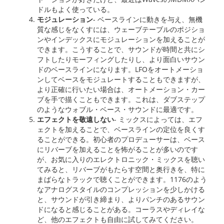
ドルもよく使っている。
モジュレーション
- ベースラインに動きを与え、無機
質な感じをなくすには、ウェーブテーブルのポジショ
ンやインデックスにモジュレーションを加えることが
できます。こうすることで、サウンドが時間と共にシ
フトしたりモーフィングしたりし、より面白いサウン
ドのベースラインになります。LFOをオートメーショ
ンしてベースをモジュレートすることもできますが、
より正確に行いたい場合は、オートメーション・カー
ブを手で描くこともできます。これは、ダブステップ
のようなウォブル・ベース・サウンドに最適です。
エフェクトを敬遠しない
- ミックスによっては、エフ
ェクトを加えることで、ベースラインの定位を良くす
ることができる。初心者のプロデューサーは、ベース
にリバーブを加えることを怖がることが多いのです
が、お気に入りのエレクトロニック・ミックスを聴い
てみると、リバーブがもたらす空間と奥行きを、特に
まばらなトラックで聴くことができます。1176のよう
なアナログスタイルのコンプレッションを少しかける
と、サウンドが引き締まり、よりパンチのあるサウン
ドになると感じることがある。コーラスやディレイな
ど、他のエフェクトも自由に試してみてください。