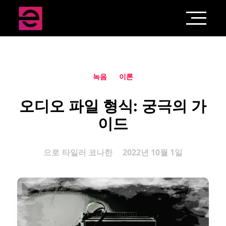
녹음
이론
오디오 파일 형식: 궁극의 가
이드
으로
타일러 코나한
2022년 10월 1일