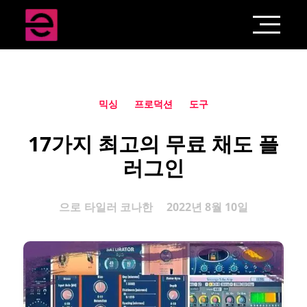
믹싱
프로덕션
도구
17가지 최고의 무료 채도 플
러그인
으로
타일러 코나한
2022년 8월 10일