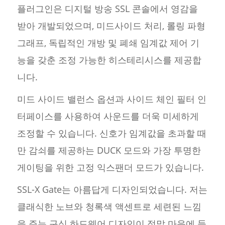
플러그인은 디지털 방송 SSL 콘솔에서 영감을
받아 개발되었으며, 미드사이드 처리, 롤링 파형
그래프, 독립적인 개방 및 폐쇄 임계값 제어 기
능을 갖춘 조정 가능한 히스테리시스를 제공합
니다.
미드 사이드 밸런스 옵션과 사이드 체인 필터 인
터페이스를 사용하여 사운드를 더욱 미세하게
조정할 수 있습니다. 신호가 임계값을 초과할 때
만 감쇠를 제공하는 DUCK 모드와 가장 투명한
게이팅을 위한 고정 익스팬더 모드가 있습니다.
SSL-X Gate는 아름답게 디자인되었습니다. 저는
클래식한 노브와 청록색 액센트로 세련된 느낌
을 주는 구식 하드웨어 디자인이 정말 마음에 들