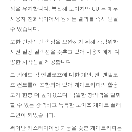
성을 유지합니다. 복잡해 보이지만 GUI는 매우
사용자 친화적이어서 원하는 결과를 즉시 얻을
수 있습니다.
또한 인상적인 속성을 보완하기 위해 광범위한
사전 설정 컬렉션을 갖추고 있어 사용자에게 다
양한 시작점을 제공합니다.
그 외에도 각 엔벨로프에 대한 게인, 팬, 엔벨로
프 컨트롤이 포함되어 있어 게이트키퍼의 활용
도가 한층 더 높아졌으며, 탁월한 창의력을 발휘
할 수 있는 강력하고 독특한 노이즈 게이트 플러
그인이 되었습니다.
뛰어난 커스터마이징 기능을 갖춘 게이트키퍼는