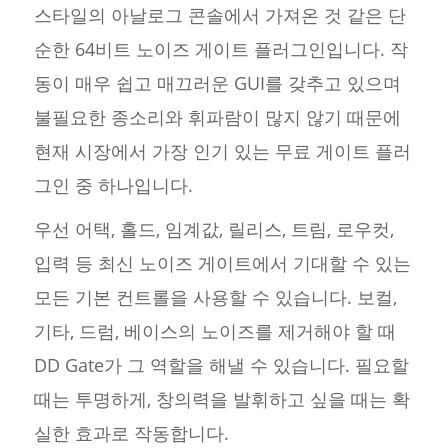
스타일의 아날로그 콘솔에서 가져온 것 같은 단
순한 64비트 노이즈 게이트 플러그인입니다. 작
동이 매우 쉽고 매끄러운 GUI를 갖추고 있으며
불필요한 종소리와 휘파람이 많지 않기 때문에
현재 시장에서 가장 인기 있는 무료 게이트 플러
그인 중 하나입니다.
우선 어택, 홀드, 임계값, 릴리스, 트림, 로우컷,
입력 등 최신 노이즈 게이트에서 기대할 수 있는
모든 기본 컨트롤을 사용할 수 있습니다. 보컬,
기타, 드럼, 베이스의 노이즈를 제거해야 할 때
DD Gate가 그 역할을 해낼 수 있습니다. 필요할
때는 투명하게, 창의력을 발휘하고 싶을 때는 확
실한 효과로 작동합니다.