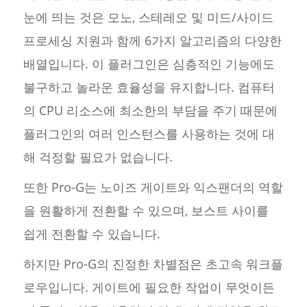
눈에 띄는 것은 모노, 스테레오 및 미드/사이드
프로세싱 지원과 함께 6가지 알고리즘의 다양한
배열입니다. 이 플러그인은 심층적인 기능에도
불구하고 놀라운 효율성을 유지합니다. 컴퓨터
의 CPU 리소스에 최소한의 부담을 주기 때문에
플러그인의 여러 인스턴스를 사용하는 것에 대
해 걱정할 필요가 없습니다.
또한 Pro-G는 노이즈 게이트와 익스팬더의 역할
을 원활하게 전환할 수 있으며, 보스트 사이를
쉽게 전환할 수 있습니다.
하지만 Pro-G의 진정한 차별점은 초고속 워크플
로우입니다. 게이트에 필요한 작업이 무엇이든