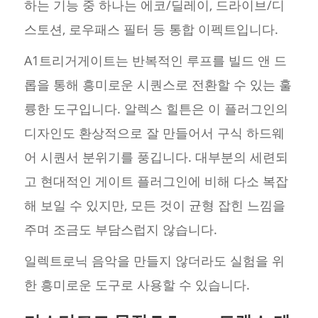
하는 기능 중 하나는 에코/딜레이, 드라이브/디
스토션, 로우패스 필터 등 통합 이펙트입니다.
A1트리거게이트는 반복적인 루프를 빌드 앤 드
롭을 통해 흥미로운 시퀀스로 전환할 수 있는 훌
륭한 도구입니다. 알렉스 힐튼은 이 플러그인의
디자인도 환상적으로 잘 만들어서 구식 하드웨
어 시퀀서 분위기를 풍깁니다. 대부분의 세련되
고 현대적인 게이트 플러그인에 비해 다소 복잡
해 보일 수 있지만, 모든 것이 균형 잡힌 느낌을
주며 조금도 부담스럽지 않습니다.
일렉트로닉 음악을 만들지 않더라도 실험을 위
한 흥미로운 도구로 사용할 수 있습니다.