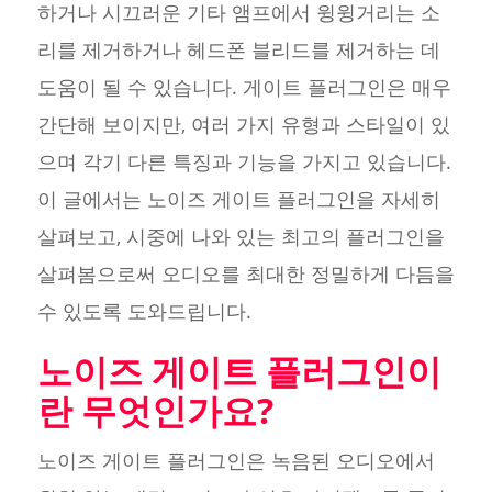
하거나 시끄러운 기타 앰프에서 윙윙거리는 소
리를 제거하거나 헤드폰 블리드를 제거하는 데
도움이 될 수 있습니다. 게이트 플러그인은 매우
간단해 보이지만, 여러 가지 유형과 스타일이 있
으며 각기 다른 특징과 기능을 가지고 있습니다.
이 글에서는 노이즈 게이트 플러그인을 자세히
살펴보고, 시중에 나와 있는 최고의 플러그인을
살펴봄으로써 오디오를 최대한 정밀하게 다듬을
수 있도록 도와드립니다.
노이즈 게이트 플러그인이
란 무엇인가요?
노이즈 게이트 플러그인은 녹음된 오디오에서