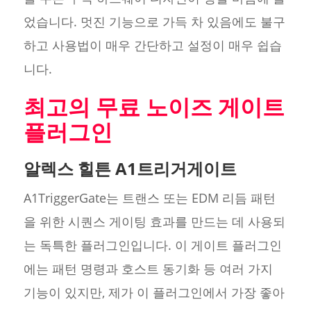
었습니다. 멋진 기능으로 가득 차 있음에도 불구
하고 사용법이 매우 간단하고 설정이 매우 쉽습
니다.
최고의 무료 노이즈 게이트
플러그인
알렉스 힐튼 A1트리거게이트
A1TriggerGate는 트랜스 또는 EDM 리듬 패턴
을 위한 시퀀스 게이팅 효과를 만드는 데 사용되
는 독특한 플러그인입니다. 이 게이트 플러그인
에는 패턴 명령과 호스트 동기화 등 여러 가지
기능이 있지만, 제가 이 플러그인에서 가장 좋아