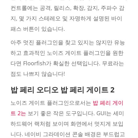
컨트롤에는 공격, 릴리스, 확장, 감지, 주파수 감
지, 몇 가지 스테레오 및 자명하게 설명된 바이
패스 버튼이 있습니다.
아주 멋진 플러그인을 찾고 있지는 않지만 유능
하고 효과적인 노이즈 게이트 플러그인을 원한
다면 Floorfish가 확실한 선택입니다. 무료라는
점도 나쁘지 않습니다!
밥 페리 오디오 밥 페리 게이트 2
노이즈 게이트 플러그인으로서는
밥 페리 게이
트 2는
보기 좋은 작은 도구입니다. GUI는 세미
하드웨어 랙처럼 보이며 화면에서 멋지게 보입
니다. 네이비 그라데이션 콘솔 배경은 부드럽고