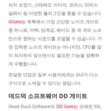
피치 보정기, 스테레오 이미저, 코러스, 리버스
딜레이 등 다양한 플러그인을 찾을 수 있습니다.
GGate는
목록에서 가장 간단한 노이즈 게이트
중 하나로, 어택, 임계값, 페이드 등 세 개의 노브
만으로 원하는 사운드를 조절할 수 있습니다. 가
장 강력한 노이즈 게이트는 아니지만, CPU를 많
이 차지하지 않으면서도 필요한 기능을 정확하
게 수행합니다.
유일한 단점은 일부 사용자에게는 GUI가 다소
구식으로 느껴질 수 있다는 점입니다.
데드덕 소프트웨어 DD 게이트
Dead Duck Software의
DD Gate는
오래된 SSL