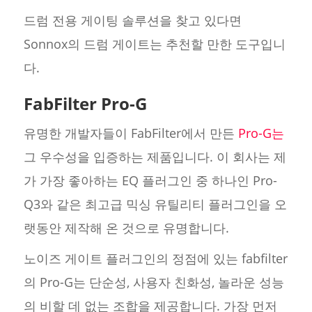
드럼 전용 게이팅 솔루션을 찾고 있다면
Sonnox의 드럼 게이트는 추천할 만한 도구입니
다.
FabFilter Pro-G
유명한 개발자들이 FabFilter에서 만든
Pro-G는
그 우수성을 입증하는 제품입니다. 이 회사는 제
가 가장 좋아하는 EQ 플러그인 중 하나인 Pro-
Q3와 같은 최고급 믹싱 유틸리티 플러그인을 오
랫동안 제작해 온 것으로 유명합니다.
노이즈 게이트 플러그인의 정점에 있는 fabfilter
의 Pro-G는 단순성, 사용자 친화성, 놀라운 성능
의 비할 데 없는 조합을 제공합니다. 가장 먼저