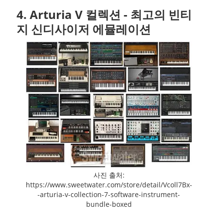
4. Arturia V 컬렉션 - 최고의 빈티
지 신디사이저 에뮬레이션
사진 출처:
https://www.sweetwater.com/store/detail/Vcoll7Bx-
-arturia-v-collection-7-software-instrument-
bundle-boxed