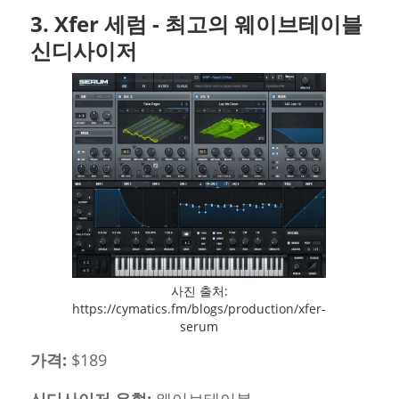
3. Xfer 세럼 - 최고의 웨이브테이블
신디사이저
사진 출처:
https://cymatics.fm/blogs/production/xfer-
serum
가격:
$189
신디사이저 유형:
웨이브테이블