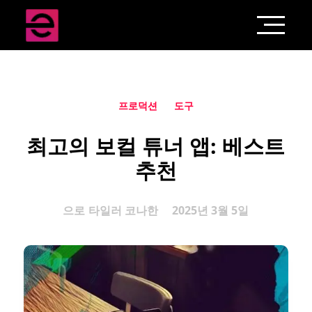
프로덕션
도구
최고의 보컬 튜너 앱: 베스트
추천
으로
타일러 코나한
2025년 3월 5일