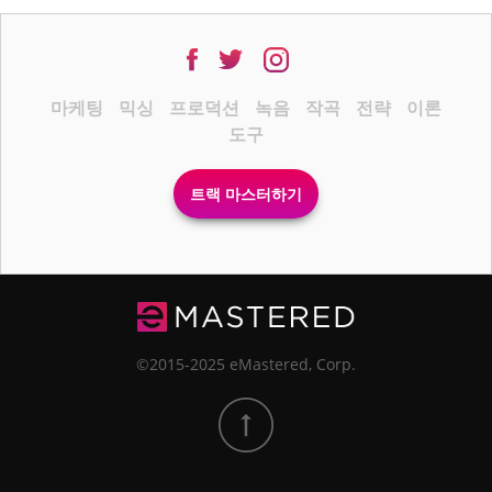
마케팅
믹싱
프로덕션
녹음
작곡
전략
이론
도구
트랙 마스터하기
©2015-2025 eMastered, Corp.