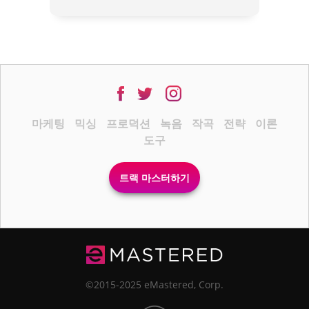
마케팅
믹싱
프로덕션
녹음
작곡
전략
이론
도구
트랙 마스터하기
©2015-2025 eMastered, Corp.