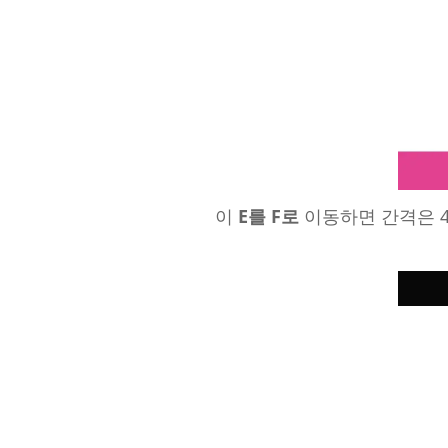
이
E를
F로
이동하면 간격은 4