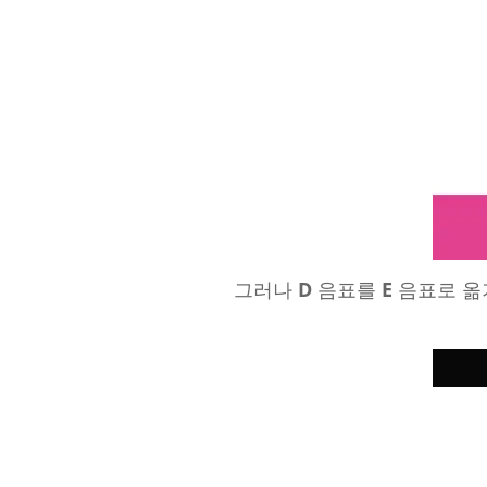
그러나
D
음표를
E
음표로 옮기