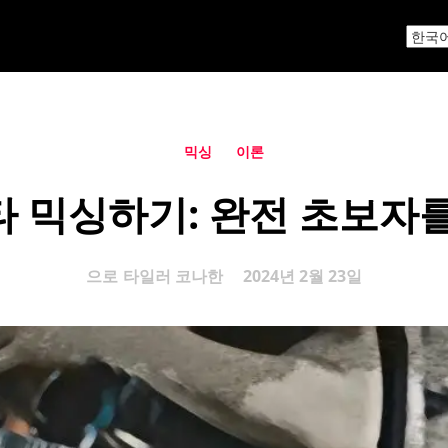
믹싱
이론
 믹싱하기: 완전 초보자
으로
타일러 코나한
2024년 2월 23일