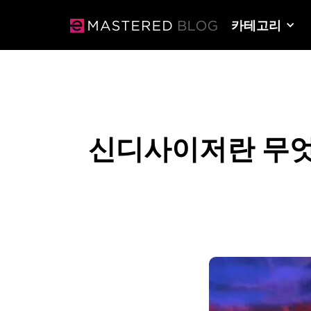
카테고리
신디사이저란 무엇