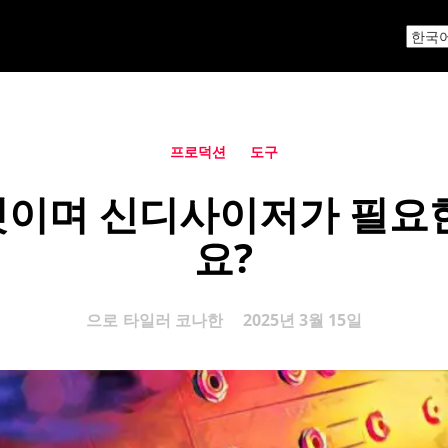
프로덕션
도구
이며 신디사이저가 필요
요?
으로
타일러 코나한
2025년 3월 15일