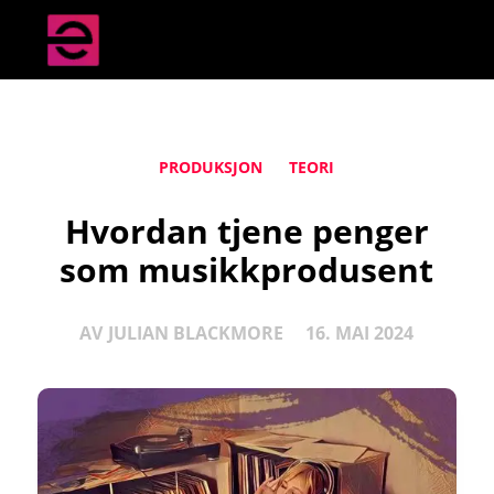
PRODUKSJON
TEORI
Hvordan tjene penger
som musikkprodusent
AV
JULIAN BLACKMORE
16. MAI 2024