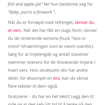
fish and apple pie"
før hun bestemte seg for
"Baby, you're a firework
".
Når du er fornøyd med refrenget,
skriver du
et vers
. Når det har fått en slags form, skriver
du de resterende versene (husk "less-is-
more"-tilnærmingen som er nevnt ovenfor).
Sørg for at linjelengde og antall stavelser
stemmer overens for de tilsvarende linjene i
hvert vers. Hvis strukturen din har andre
deler, for eksempel en
bro
, kan du skrive
flere tekster til dem også.
Gratulerer - du har en hel tekst! Legg den til
side og gi deg selv litt tid til å tenke på den,