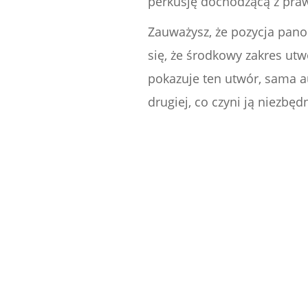
perkusję dochodzącą z praw
Zauważysz, że pozycja pano
się, że środkowy zakres ut
pokazuje ten utwór, sama 
drugiej, co czyni ją niezb