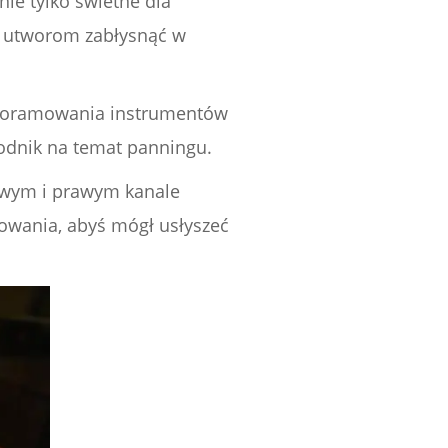
ie tylko świetne dla
c utworom zabłysnąć w
 panoramowania instrumentów
odnik na temat panningu.
ewym i prawym kanale
owania, abyś mógł usłyszeć