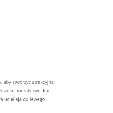
, aby stworzyć atrakcyjną
ększość początkowej linii
ra uciekają do lewego