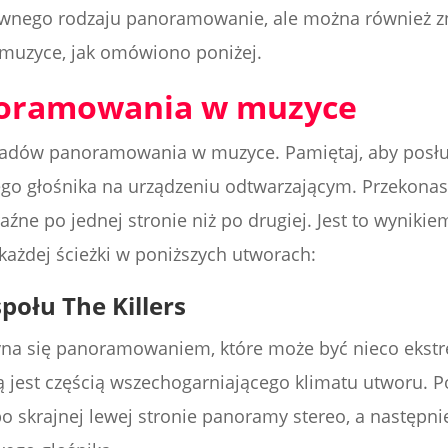
ewnego rodzaju panoramowanie, ale można również zn
muzyce, jak omówiono poniżej.
noramowania w muzyce
ykładów panoramowania w muzyce. Pamiętaj, aby posł
go głośnika na urządzeniu odtwarzającym. Przekonasz 
aźne po jednej stronie niż po drugiej. Jest to wynikie
ażdej ścieżki w poniższych utworach:
połu The Killers
yna się panoramowaniem, które może być nieco ekstr
ą jest częścią wszechogarniającego klimatu utworu. P
 po skrajnej lewej stronie panoramy stereo, a nastę