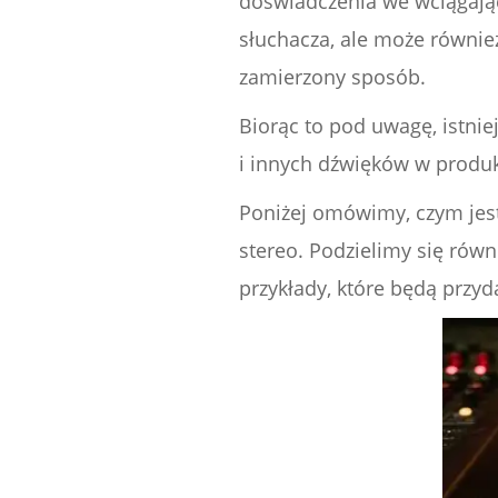
doświadczenia we wciągające
słuchacza, ale może równie
zamierzony sposób.
Biorąc to pod uwagę, istnie
i innych dźwięków w produ
Poniżej omówimy, czym je
stereo. Podzielimy się rów
przykłady, które będą przyd