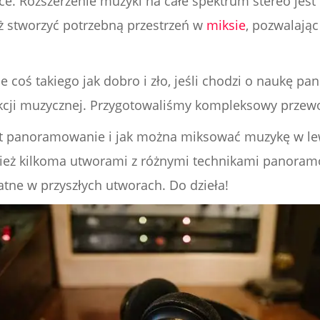
. Rozszerzenie muzyki na całe spektrum stereo jest n
ż stworzyć potrzebną przestrzeń w
miksie
, pozwalają
je coś takiego jak dobro i zło, jeśli chodzi o naukę
kcji muzycznej. Przygotowaliśmy kompleksowy przew
st panoramowanie i jak można miksować muzykę w l
nież kilkoma utworami z różnymi technikami panoram
atne w przyszłych utworach. Do dzieła!