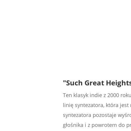
"Such Great Heights
Ten klasyk indie z 2000 ro
linię syntezatora, która jes
syntezatora pozostaje wyśr
głośnika i z powrotem do p