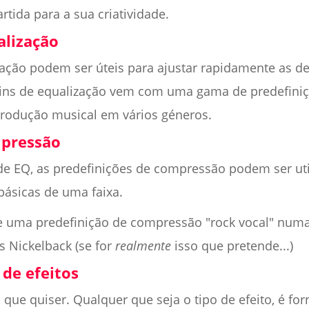
rtida para a sua criatividade.
alização
zação podem ser úteis para ajustar rapidamente as d
gins de equalização vem com uma gama de predefiniç
produção musical em vários géneros.
mpressão
de EQ, as predefinições de compressão podem ser util
básicas de uma faixa.
de uma predefinição de compressão "rock vocal" numa
s Nickelback (se for
realmente
isso que pretende...)
 de efeitos
 o que quiser. Qualquer que seja o tipo de efeito, é f