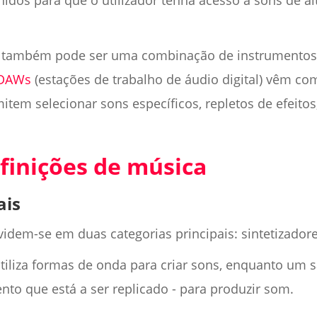
idos para que o utilizador tenha acesso a sons de al
 também pode ser uma combinação de instrumentos 
DAWs
(estações de trabalho de áudio digital) vêm co
tem selecionar sons específicos, repletos de efeitos
finições de música
ais
videm-se em duas categorias principais: sintetizador
tiliza formas de onda para criar sons, enquanto um s
nto que está a ser replicado - para produzir som.