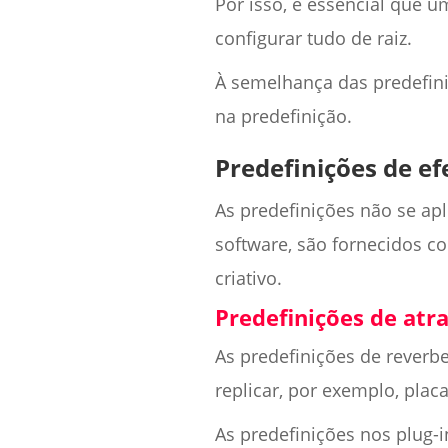
Por isso, é essencial que u
configurar tudo de raiz.
À semelhança das predefiniç
na predefinição.
Predefinições de ef
As predefinições não se ap
software, são fornecidos c
criativo.
Predefinições de atr
As predefinições de reverb
replicar, por exemplo, placa,
As predefinições nos plug-