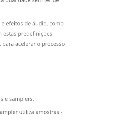
ta qualidade sem ter de
e efeitos de áudio, como
m estas predefinições
, para acelerar o processo
es e samplers.
ampler utiliza amostras -