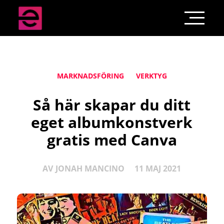
MARKNADSFÖRING
VERKTYG
Så här skapar du ditt
eget albumkonstverk
gratis med Canva
AV
JONAH MANCINO
11 MAJ 2021