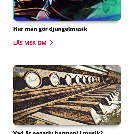
Hur man gör djungelmusik
LÄS MER OM
Vad är negativ harmoni i musik?