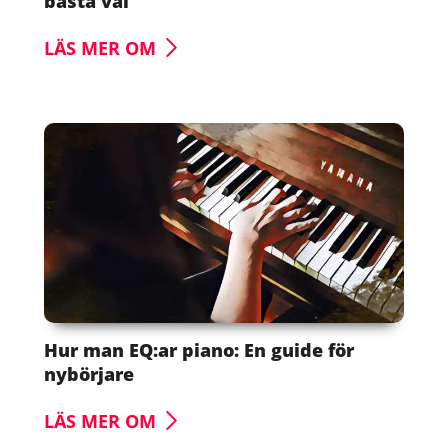
bästa val
LÄS MER OM
Hur man EQ:ar piano: En guide för
nybörjare
LÄS MER OM