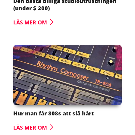
Den bästa billiga studioutrustningen
(under $ 200)
LÄS MER OM
Hur man får 808s att slå hårt
LÄS MER OM