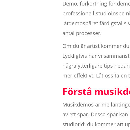
Demo, förkortning för demo
professionell studioinspeln
låtdemospåret färdigställs 
antal processer.
Om du är artist kommer du n
Lyckligtvis har vi sammans
några ytterligare tips neda
mer effektivt. Låt oss ta en ti
Förstå musikd
Musikdemos är mellantinget 
av ett spår. Dessa spår kan 
studiotid: du kommer att u