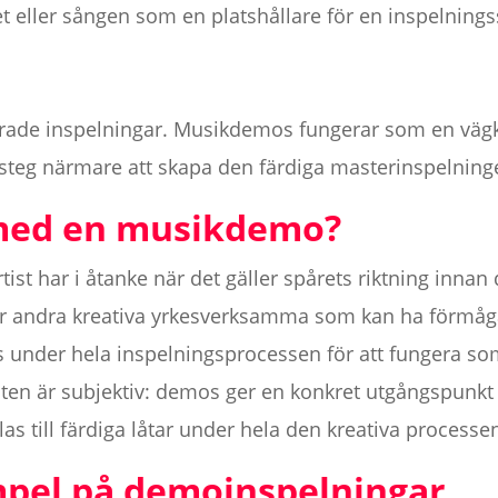
et eller sången som en platshållare för en inspelnings
erade inspelningar. Musikdemos fungerar som en vägk
tt steg närmare att skapa den färdiga masterinspelning
 med en musikdemo?
st har i åtanke när det gäller spårets riktning innan de
er andra kreativa yrkesverksamma som kan ha förmågan 
under hela inspelningsprocessen för att fungera so
ten är subjektiv: demos ger en konkret utgångspunkt
las till färdiga låtar under hela den kreativa processe
pel på demoinspelningar