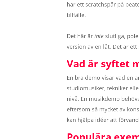
har ett scratchspår på beat
tillfälle.
Det här är
inte
slutliga, pol
version av en låt. Det är e
Vad är syftet
En bra demo visar vad en arti
studiomusiker, tekniker ell
nivå. En musikdemo behövs 
eftersom så mycket av kons
kan hjälpa idéer att förvand
Populära exem