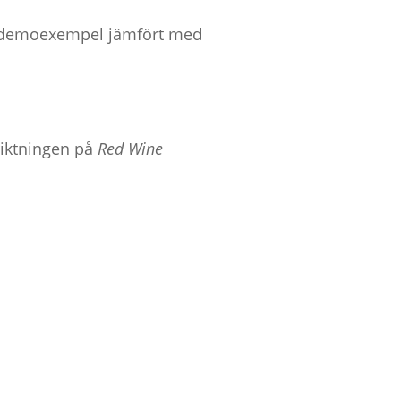
ära demoexempel jämfört med
riktningen på
Red Wine