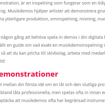
nstration, är en inspelning som fungerar som en tidi
ing. Musikdemos hjälper artister att demonstrera gru
via ytterligare produktion, ominspelning, mixning, mas
ågon gång att behöva spela in demos i din digitala l
tällt en guide om vad exakt en musikdemoinspelning 
n så att du kan pitcha till skivbolag, arbeta med med
tt!
emonstrationer
mellan din första idé om en låt och den slutliga pro
ibland låta professionella, men spelas ofta in innan e
pptäcka att musikdemos ofta har begränsad instrument