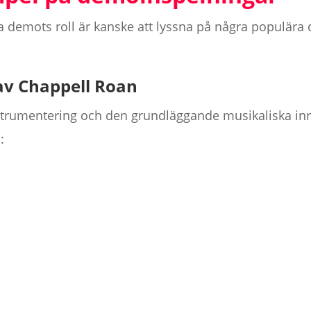
rera demots roll är kanske att lyssna på några popul
av Chappell Roan
strumentering och den grundläggande musikaliska in
: