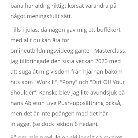
bana har aldrig riktigt korsat varandra på
något meningsfullt sätt.
Tills i julas, då någon gav mig ett buffékort
med allt du kan äta för
onlineutbildningsvideogiganten Masterclass.
Jag tillbringade den sista veckan 2020 med
att suga åt mig visdom från hjärnan bakom
hits som "Work It", "Pony" och "Dirt Off Your
Shoulder". Kanske blev jag lite avundsjuk på
hans Ableton Live Push-uppsättning också,
men det är inte poängen med det här
inlägget (se dock lektion 6 nedan).
Så om min produktion skiljer sig så mycket