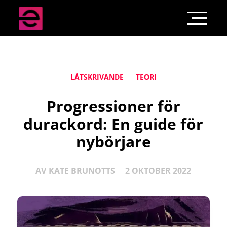
LÅTSKRIVANDE
TEORI
Progressioner för
durackord: En guide för
nybörjare
AV
KATE BRUNOTTS
2 OKTOBER 2022