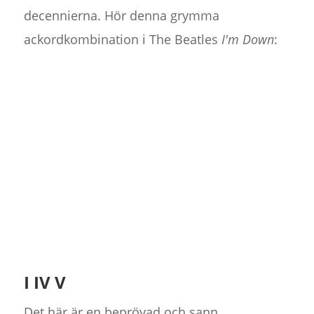
decennierna. Hör denna grymma
ackordkombination i The Beatles
I'm Down
:
I IV V
Det här är en beprövad och sann