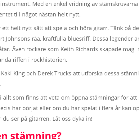
t instrument. Med en enkel vridning av stämskruvarna
ntet till något nästan helt nytt.
t helt nytt sätt att spela och höra gitarr. Tänk på de
bert Johnsons råa, kraftfulla bluesriff. Dessa legende
a låtar. Även rockare som Keith Richards skapade ma
nda riffen i rockhistorien.
om Kaki King och Derek Trucks att utforska dessa stämn
.
i allt som finns att veta om öppna stämningar för att 
cis har börjat eller om du har spelat i flera år kan 
du ser på gitarren. Låt oss dyka in!
en stämning?