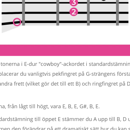
onerna i E-dur "cowboy"-ackordet i standardstämning.
cerar du vanligtvis pekfingret på G-strängens första fr
dra frett (vilket gör det till ett B) och ringfingret på
 från lågt till högt, vara E, B, E, G#, B, E.
dardstämning till öppet E stämmer du A upp till B, D up
 men den förändrar på ett dramatiskt sätt hur du kan s