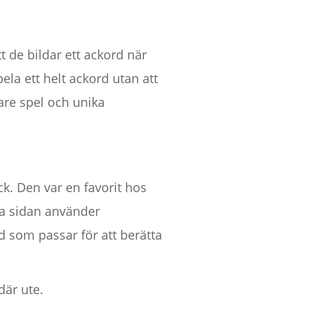
t de bildar ett ackord när
ela ett helt ackord utan att
lare spel och unika
k. Den var en favorit hos
ra sidan använder
d som passar för att berätta
där ute.