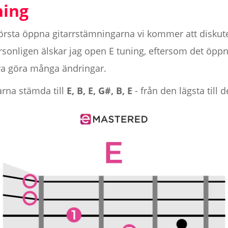
ning
örsta öppna gitarrstämningarna vi kommer att diskute
sonligen älskar jag open E tuning, eftersom det öppn
höva göra många ändringar.
arna stämda till
E, B, E, G#, B, E
- från den lägsta till 