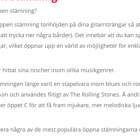
ppen stämning?
 öppen stämning tonhöjden på dina gitarrsträngar så at
tt trycka ner några bårder). Det innebär att du kan sp
ar, vilket öppnar upp en värld av möjligheter för enk
hittat sina nischer inom olika musikgenrer.
mningen länge varit en stapelvara inom blues och roc
on och användes flitigt av The Rolling Stones. Å and
ler öppet C för att få fram mjukare, mer melodiska lju
utera några av de mest populära öppna stämningarna 