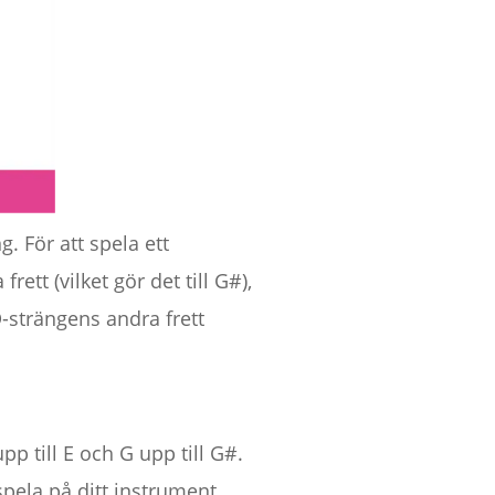
 För att spela ett
ett (vilket gör det till G#),
 D-strängens andra frett
p till E och G upp till G#.
pela på ditt instrument.