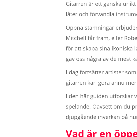
Gitarren är ett ganska unik
låter och förvandla instrume
Öppna stämningar erbjuder et
Mitchell får fram, eller Ro
för att skapa sina ikonisk
gav oss några av de mest kä
I dag fortsätter artister s
gitarren kan göra ännu mer
I den här guiden utforskar v
spelande. Oavsett om du pre
djupgående inverkan på hur 
Vad är en öpp