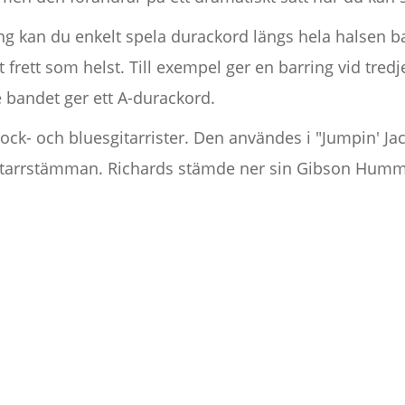
ng kan du enkelt spela durackord längs hela halsen b
et frett som helst. Till exempel ger en barring vid tred
 bandet ger ett A-durackord.
ock- och bluesgitarrister. Den användes i "Jumpin' Jac
itarrstämman. Richards stämde ner sin Gibson Hummin