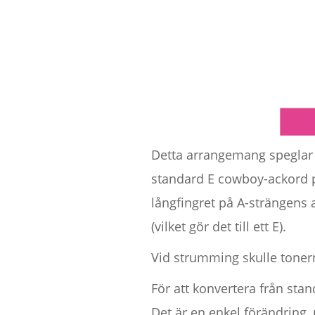
Detta arrangemang speglar t
standard E cowboy-ackord pla
långfingret på A-strängens an
(vilket gör det till ett E).
Vid strumming skulle tonerna,
För att konvertera från stan
Det är en enkel förändring,