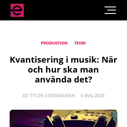
PRODUKTION
TEORI
Kvantisering i musik: När
och hur ska man
använda det?
AV
TYLER CONNAGHAN
6 MAJ 2023