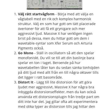
Välj rätt startvågform
- Börja med att välja en
vågtabell med en rik och komplex harmonisk
struktur. Välj en som har gott om tätt placerade
övertoner för att få ett grynigare och mer
aggressivt ljud. Massive X har verkligen ingen
brist på dessa, men du hittar gott om dem i
wavetable-syntar som Xfer Serum och Arturia
Pigments också.
Go Mono
- Ställ in oscillatorn så att den spelar
monofoniskt. Du vill se till att din baslinje bara
spelar en ton i taget. Beroende på hur
wavetabellen låter kan du sedan sänka tonhöjden
på ditt ljud med allt från en till några oktaver tills
det ligger i rätt basområde.
Distort It
- Lägg till lite distorsion för att göra
ljudet mer aggressivt
.
Massive X har några bra
inbyggda distorsionseffekter, men du kan också
använda ett distorsionsplugin från tredje part om
ditt inte har det. Jag gillar ofta att experimentera
med olika typer av distorsion tills jag hittar den