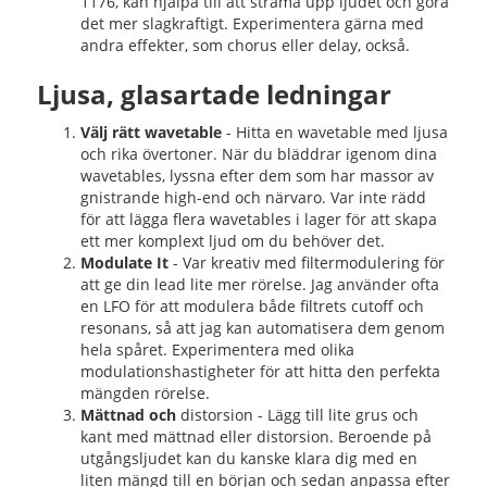
1176, kan hjälpa till att strama upp ljudet och göra
det mer slagkraftigt. Experimentera gärna med
andra effekter, som chorus eller delay, också.
Ljusa, glasartade ledningar
Välj rätt wavetable
- Hitta en wavetable med ljusa
och rika övertoner. När du bläddrar igenom dina
wavetables, lyssna efter dem som har massor av
gnistrande high-end och närvaro. Var inte rädd
för att lägga flera wavetables i lager för att skapa
ett mer komplext ljud om du behöver det.
Modulate It
- Var kreativ med filtermodulering för
att ge din lead lite mer rörelse. Jag använder ofta
en LFO för att modulera både filtrets cutoff och
resonans, så att jag kan automatisera dem genom
hela spåret. Experimentera med olika
modulationshastigheter för att hitta den perfekta
mängden rörelse.
Mättnad och
distorsion - Lägg till lite grus och
kant med mättnad eller distorsion. Beroende på
utgångsljudet kan du kanske klara dig med en
liten mängd till en början och sedan anpassa efter