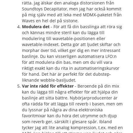
rätta. Jag älskar den analoga distorsionen från
Soundtoys Decapitator, men jag har också kommit
på mig själv med att leka med MDMX-paketet från
Waves en hel del på sistone.
Modulera det
- För att få din basslinga att röra sig
och kännas mindre steril kan du lägga till
modulering till wavetable-positionen eller
wavetable-indexet. Detta gör att ljudet skiftar och
morphar över tid, vilket ger dig en mer intressant
baslinje. Du kan visserligen automatisera LFO:n
för att modulera din bas, men om du vill vara
riktigt exakt kan du rita in automatiseringskurvor
för hand. Det här är perfekt för det dubstep-
liknande wobble-basljudet.
Var inte rädd för effekter
- Beroende på din mix
kan du lägga till några effekter för att hjälpa din
baslinje att sitta bättre. Nybörjarproducenter är
ofta rädda för att lägga till reverb i basen, men om
du lyssnar på några av dina elektroniska
favoritmixar kan du höra det utrymme och djup
som reverb ger, särskilt i glesare spår. Ibland
tycker jag att lite analog kompression, t.ex. med en