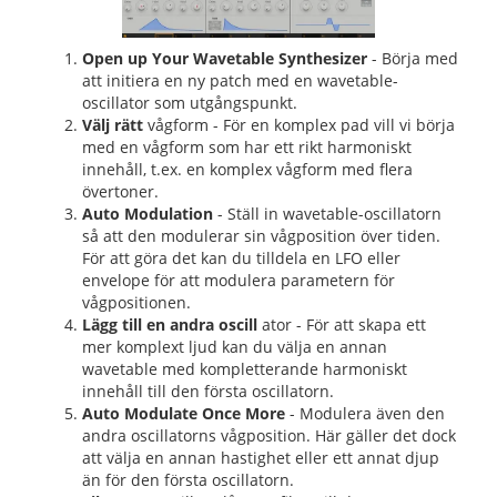
Open up Your Wavetable Synthesizer
- Börja med
att initiera en ny patch med en wavetable-
oscillator som utgångspunkt.
Välj rätt
vågform - För en komplex pad vill vi börja
med en vågform som har ett rikt harmoniskt
innehåll, t.ex. en komplex vågform med flera
övertoner.
Auto Modulation
- Ställ in wavetable-oscillatorn
så att den modulerar sin vågposition över tiden.
För att göra det kan du tilldela en LFO eller
envelope för att modulera parametern för
vågpositionen.
Lägg till en andra oscill
ator - För att skapa ett
mer komplext ljud kan du välja en annan
wavetable med kompletterande harmoniskt
innehåll till den första oscillatorn.
Auto Modulate Once More
- Modulera även den
andra oscillatorns vågposition. Här gäller det dock
att välja en annan hastighet eller ett annat djup
än för den första oscillatorn.