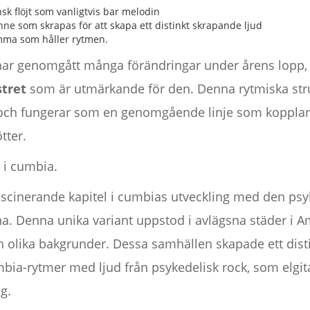
k flöjt som vanligtvis bar melodin
inne som skrapas för att skapa ett distinkt skrapande ljud
mma som håller rytmen.
r genomgått många förändringar under årens lopp, ä
tret
som är utmärkande för den. Denna rytmiska struk
och fungerar som en genomgående linje som kopplar
ötter.
 i cumbia.
 fascinerande kapitel i cumbias utveckling med den p
na. Denna unika variant uppstod i avlägsna städer i 
 olika bakgrunder. Dessa samhällen skapade ett dis
bia-rytmer med ljud från psykedelisk rock, som elgita
g.