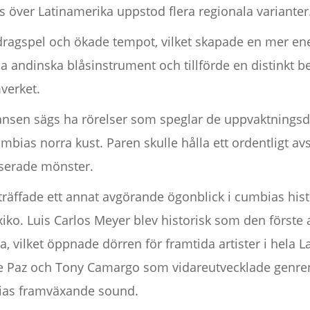
s över Latinamerika uppstod flera regionala varianter
dragspel och ökade tempot, vilket skapade en mer ene
la andinska blåsinstrument och tillförde en distinkt b
verket.
ansen sägs ha rörelser som speglar de uppvaktnings
mbias norra kust. Paren skulle hålla ett ordentligt a
iserade mönster.
träffade ett annat avgörande ögonblick i cumbias his
ko. Luis Carlos Meyer blev historisk som den förste a
, vilket öppnade dörren för framtida artister i hela L
 de Paz och Tony Camargo som vidareutvecklade genr
mbias framväxande sound.