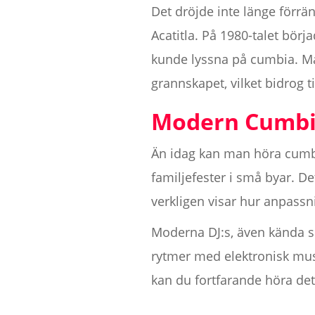
Det dröjde inte länge förr
Acatitla. På 1980-talet bör
kunde lyssna på cumbia. Man
grannskapet, vilket bidrog t
Modern Cumbi
Än idag kan man höra cumbia
familjefester i små byar. De
verkligen visar hur anpassn
Moderna DJ:s, även kända so
rytmer med elektronisk mus
kan du fortfarande höra det