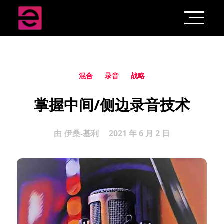
混合
录音
战略
掌握中间/侧边录音技术
由
伊桑-基利
2021 年 6 月 2 日