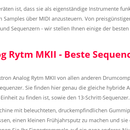
ten ist, dass sie als eigenständige Instrumente funkt
m Samples über MIDI anzusteuern. Von preisgünstige
und Sequenzern - wir stellen Ihnen einige der beste
g Rytm MKII - Beste Sequenc
lektron Analog Rytm MKII von allen anderen Drumcompu
quenzer. Sie finden hier genau die gleiche hybride 
Einheit zu finden ist, sowie den 13-Schritt-Sequenzer.
ine mit beleuchteten, druckempfindlichen Gummipad
sen, einen kleinen Frühjahrsputz zu machen und sie 
nnen Sie Ihr Fingertrommeln auf ein ganz anderes Ni