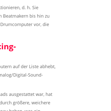
ionieren, d. h. Sie
n Beatmakern bis hin zu
n Drumcomputer vor, die
ing-
tern auf der Liste abhebt,
Analog/Digital-Sound-
s ausgestattet war, hat
durch größere, weichere
veau heben, was ein