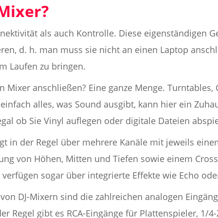
-Mixer?
ektivität als auch Kontrolle. Diese eigenständigen G
en, d. h. man muss sie nicht an einen Laptop anschl
um Laufen zu bringen.
 Mixer anschließen? Eine ganze Menge. Turntables, C
infach alles, was Sound ausgibt, kann hier ein Zuha
egal ob Sie Vinyl auflegen oder digitale Dateien abspi
gt in der Regel über mehrere Kanäle mit jeweils eine
itung von Höhen, Mitten und Tiefen sowie einem Cro
 verfügen sogar über integrierte Effekte wie Echo ode
on DJ-Mixern sind die zahlreichen analogen Eingänge,
der Regel gibt es RCA-Eingänge für Plattenspieler, 1/4