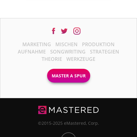
MARKETING
MISCHEN
PRODUKTION
AUFNAHME
SONGWRITING
STRATEGIEN
THEORIE
WERKZEUGE
MASTER A SPUR
©2015-2025 eMastered, Corp.