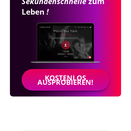
Sekundenschnelle
zum
Leben
!
KOSTENLOS
AUSPROBIEREN!