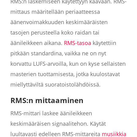
RMS:n laskemiseen käytettyyn kaavaan. RMS-
mittaus määritellään periaatteessa
äänenvoimakkuuden keskimääräisten
tasojen perusteella koko raidan tai
äänileikkeen aikana.
RMS-tasoa
käytettiin
pitkään standardina, vaikka ne on nyt
korvattu LUFS-arvoilla, kun on kyse sellaisten
masterien tuottamisesta, jotka kuulostavat
miellyttäviltä suoratoistolähdöissä.
RMS:n mittaaminen
RMS-mittari laskee äänileikkeen
keskimääräisen signaalitehon. Käytät
luultavasti edelleen RMS-mittareita
musiikkia