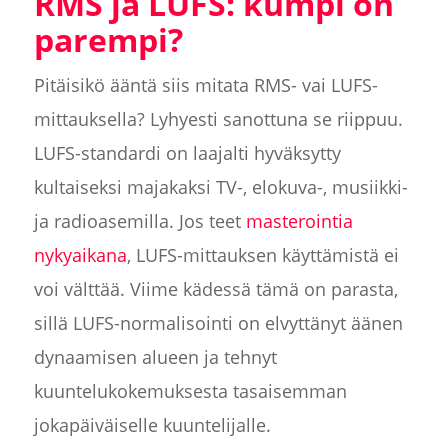
RMS ja LUFS: kumpi on
parempi?
Pitäisikö ääntä siis mitata RMS- vai LUFS-
mittauksella? Lyhyesti sanottuna se riippuu.
LUFS-standardi on laajalti hyväksytty
kultaiseksi majakaksi TV-, elokuva-, musiikki-
ja radioasemilla. Jos teet
masterointia
nykyaikana
, LUFS-mittauksen käyttämistä ei
voi välttää. Viime kädessä tämä on parasta,
sillä LUFS-normalisointi on elvyttänyt äänen
dynaamisen alueen ja tehnyt
kuuntelukokemuksesta tasaisemman
jokapäiväiselle kuuntelijalle.