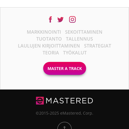
MARKKINOINTI
SEKOITTAMINEN
TUOTANTO
TALLENNUS
LAULUJEN KIRJOITTAMINEN
STRATEGIAT
TEORIA
TYÖKALUT
MASTER A TRACK
©2015-2025 eMastered, Corp.