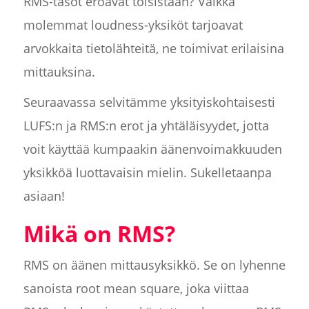
RMS-tasot eroavat toisistaan? Vaikka
molemmat loudness-yksiköt tarjoavat
arvokkaita tietolähteitä, ne toimivat erilaisina
mittauksina.
Seuraavassa selvitämme yksityiskohtaisesti
LUFS:n ja RMS:n erot ja yhtäläisyydet, jotta
voit käyttää kumpaakin äänenvoimakkuuden
yksikköä luottavaisin mielin. Sukelletaanpa
asiaan!
Mikä on RMS?
RMS on äänen mittausyksikkö. Se on lyhenne
sanoista root mean square, joka viittaa