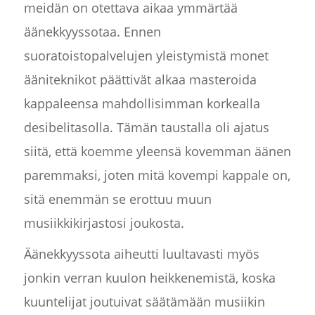
meidän on otettava aikaa ymmärtää
äänekkyyssotaa. Ennen
suoratoistopalvelujen yleistymistä monet
ääniteknikot päättivät alkaa masteroida
kappaleensa mahdollisimman korkealla
desibelitasolla. Tämän taustalla oli ajatus
siitä, että koemme yleensä kovemman äänen
paremmaksi, joten mitä kovempi kappale on,
sitä enemmän se erottuu muun
musiikkikirjastosi joukosta.
Äänekkyyssota aiheutti luultavasti myös
jonkin verran kuulon heikkenemistä, koska
kuuntelijat joutuivat säätämään musiikin