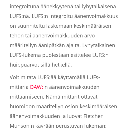
integroituna äänekkyytenä tai lyhytaikaisena
LUFS:nä. LUFS:n integroitu äänenvoimakkuus
on suunniteltu laskemaan keskimääräisen
tehon tai äänenvoimakkuuden arvo
määritellyn äänipätkän ajalta. Lyhytaikainen
LUFS-lukema puolestaan esittelee LUFS:n
huippuarvot sillä hetkellä.
Voit mitata LUFS:ää käyttämällä LUFs-
mittaria
DAW:
n äänenvoimakkuuden
mittaamiseen. Nämä mittarit ottavat
huomioon määritellyn osion keskimääräisen
äänenvoimakkuuden ja luovat Fletcher
Munsonin käyrään perustuvan lukeman: