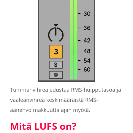
Tummanvihreä edustaa RMS-huipputasoa ja
vaaleanvihreä keskimääräistä RMS-
äänenvoimakkuutta ajan myötä.
Mitä LUFS on?