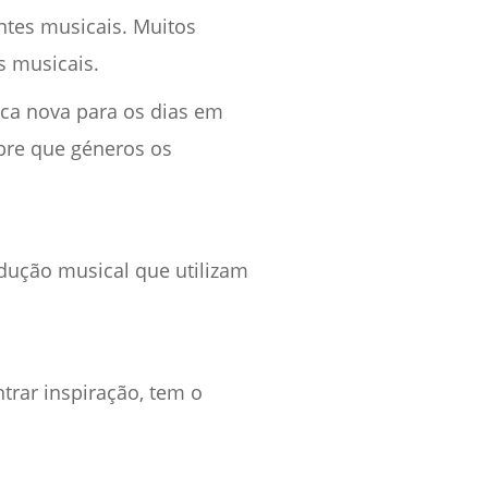
ntes musicais. Muitos
s musicais.
ica nova para os dias em
bre que géneros os
odução musical que utilizam
ntrar inspiração, tem o