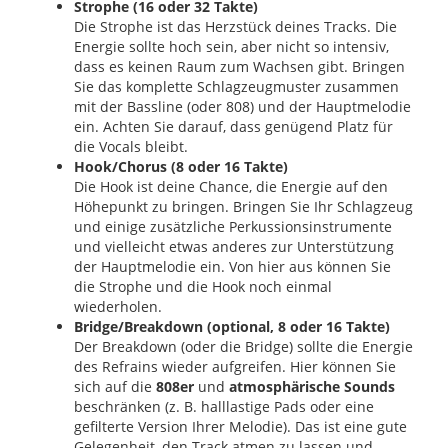
Strophe (16 oder 32 Takte)
Die Strophe ist das Herzstück deines Tracks. Die
Energie sollte hoch sein, aber nicht so intensiv,
dass es keinen Raum zum Wachsen gibt. Bringen
Sie das komplette Schlagzeugmuster zusammen
mit der Bassline (oder 808) und der Hauptmelodie
ein. Achten Sie darauf, dass genügend Platz für
die Vocals bleibt.
Hook/Chorus (8 oder 16 Takte)
Die Hook ist deine Chance, die Energie auf den
Höhepunkt zu bringen. Bringen Sie Ihr Schlagzeug
und einige zusätzliche Perkussionsinstrumente
und vielleicht etwas anderes zur Unterstützung
der Hauptmelodie ein. Von hier aus können Sie
die Strophe und die Hook noch einmal
wiederholen.
Bridge/Breakdown (optional, 8 oder 16 Takte)
Der Breakdown (oder die Bridge) sollte die Energie
des Refrains wieder aufgreifen. Hier können Sie
sich auf die
808er
und
atmosphärische Sounds
beschränken (z. B. halllastige Pads oder eine
gefilterte Version Ihrer Melodie). Das ist eine gute
Gelegenheit, den Track atmen zu lassen und