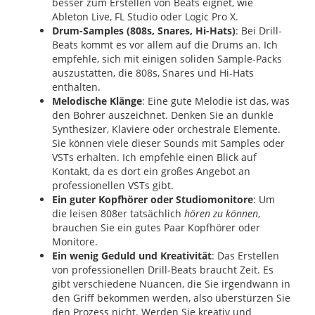
besser zum Erstellen von Beats eignet, wie
Ableton Live, FL Studio oder Logic Pro X.
Drum-Samples (808s, Snares, Hi-Hats)
: Bei Drill-
Beats kommt es vor allem auf die Drums an. Ich
empfehle, sich mit einigen soliden Sample-Packs
auszustatten, die 808s, Snares und Hi-Hats
enthalten.
Melodische Klänge
: Eine gute Melodie ist das, was
den Bohrer auszeichnet. Denken Sie an dunkle
Synthesizer, Klaviere oder orchestrale Elemente.
Sie können viele dieser Sounds mit Samples oder
VSTs erhalten. Ich empfehle einen Blick auf
Kontakt, da es dort ein großes Angebot an
professionellen VSTs gibt.
Ein guter Kopfhörer oder Studiomonitore
: Um
die leisen 808er tatsächlich
hören zu können
,
brauchen Sie ein gutes Paar Kopfhörer oder
Monitore.
Ein wenig Geduld und Kreativität
: Das Erstellen
von professionellen Drill-Beats braucht Zeit. Es
gibt verschiedene Nuancen, die Sie irgendwann in
den Griff bekommen werden, also überstürzen Sie
den Prozess nicht. Werden Sie kreativ und