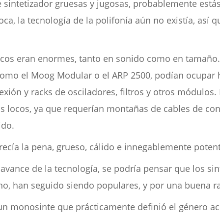
de sintetizador gruesas y jugosas, probablemente es
ca, la tecnología de la polifonía aún no existía, así 
icos eran enormes, tanto en sonido como en tamaño.
como el Moog Modular o el ARP 2500, podían ocupar 
xión y racks de osciladores, filtros y otros módulos.
icos locos, ya que requerían montañas de cables de c
ido.
ecía la pena, grueso, cálido e innegablemente potent
 avance de la tecnología, se podría pensar que los s
 no, han seguido siendo populares, y por una buena r
 un monosinte que prácticamente definió el género ac