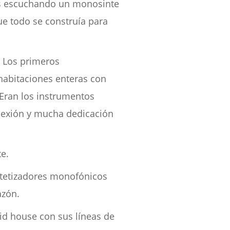
tás escuchando un monosinte
que todo se construía para
 Los primeros
habitaciones enteras con
 Eran los instrumentos
onexión y mucha dedicación
e.
intetizadores monofónicos
azón.
id house con sus líneas de