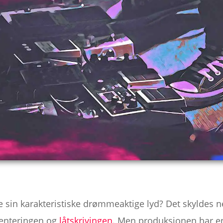
 sin karakteristiske drømmeaktige lyd? Det skyldes n
enteringen og
låtskrivingen
. Men produksjonen har en