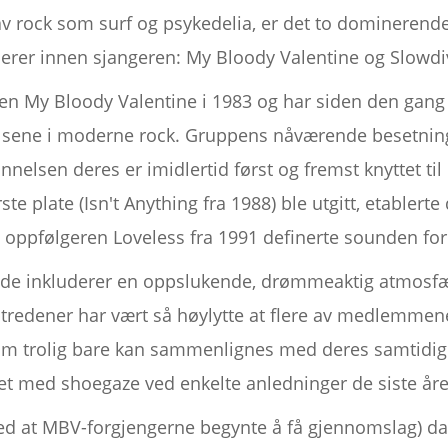
 av rock som surf og psykedelia, er det to dominere
nerer innen sjangeren: My Bloody Valentine og Slowdi
en My Bloody Valentine i 1983 og har siden den gang
kkelsene i moderne rock. Gruppens nåværende besetn
nnelsen deres er imidlertid først og fremst knyttet til
ste plate (Isn't Anything fra 1988) ble utgitt, etable
 oppfølgeren Loveless fra 1991 definerte sounden fo
lde inkluderer en oppslukende, drømmeaktig atmosfær
tredener har vært så høylytte at flere av medlemmen
som trolig bare kan sammenlignes med deres samtidig
et med shoegaze ved enkelte anledninger de siste åre
ed at MBV-forgjengerne begynte å få gjennomslag) dan