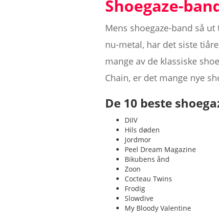
Shoegaze-ban
Mens shoegaze-band så ut t
nu-metal, har det siste tiår
mange av de klassiske shoe
Chain, er det mange nye sh
De 10 beste shoeg
DIIV
Hils døden
Jordmor
Peel Dream Magazine
Bikubens ånd
Zoon
Cocteau Twins
Frodig
Slowdive
My Bloody Valentine