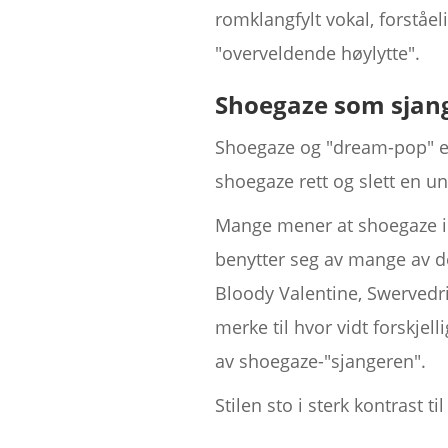
romklangfylt vokal, forståe
"overveldende høylytte".
Shoegaze som sjan
Shoegaze og "dream-pop" er 
shoegaze rett og slett en u
Mange mener at shoegaze ik
benytter seg av mange av d
Bloody Valentine, Swervedri
merke til hvor vidt forskjel
av shoegaze-"sjangeren".
Stilen sto i sterk kontrast 