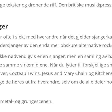
lige tekster og dronende riff. Den britiske musikkpr
ger
ofte i slekt med hverandre når det gjelder sjangerkat
ndersjanger av den enda mer obskure alternative rock
ke nødvendigvis er en sjanger, men en samling av b
e samme virkemidlene. Når du lytter til forskjellige
ver, Cocteau Twins, Jesus and Mary Chain og Kitchens 
lige de høres ut fra hverandre, selv om de alle deler 
til metal- og grungescenen.