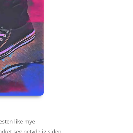
esten like mye
dret seg betydelig siden