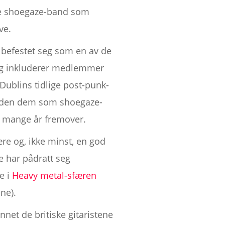
nde shoegaze-band som
ve.
 befestet seg som en av de
ing inkluderer medlemmer
 Dublins tidlige post-punk-
rte den dem som shoegaze-
r mange år fremover.
e og, ikke minst, en god
e har pådratt seg
e i
Heavy metal-sfæren
ne).
net de britiske gitaristene