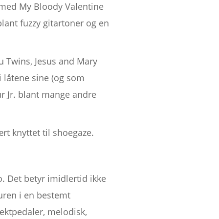
 med My Bloody Valentine
lant fuzzy gitartoner og en
au Twins, Jesus and Mary
 låtene sine (og som
ur Jr. blant mange andre
t knyttet til shoegaze.
. Det betyr imidlertid ikke
uren i en bestemt
fektpedaler, melodisk,