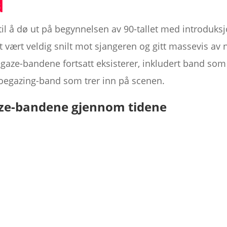
d
il å dø ut på begynnelsen av 90-tallet med introduk
et vært veldig snilt mot sjangeren og gitt massevis av 
gaze-bandene fortsatt eksisterer, inkludert band so
oegazing-band som trer inn på scenen.
aze-bandene gjennom tidene