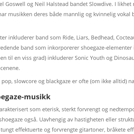
Goswell og Neil Halstead bandet Slowdive. I likhet
 har musikken deres både mannlig og kvinnelig vokal b
ter inkluderer band som Ride, Liars, Bedhead, Cocte
redende band som inkorporerer shoegaze-elementer i
den til en viss grad) inkluderer Sonic Youth og Dinosa
kscenene.
op, slowcore og blackgaze er ofte (om ikke alltid) nær
oegaze-musikk
rakterisert som eterisk, sterkt forvrengt og nedtempo
shoegaze også. Uavhengig av hastigheten eller strukt
 tungt effektuerte og forvrengte gitartoner, bråkete ef