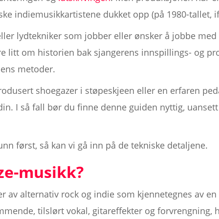
ske indiemusikkartistene dukket opp (på 1980-tallet, if
 eller lydtekniker som jobber eller ønsker å jobbe m
re litt om historien bak sjangerens innspillings- og 
dens metoder.
rodusert shoegazer i støpeskjeen eller en erfaren pe
n. I så fall bør du finne denne guiden nyttig, uansett
unn først, så kan vi gå inn på de tekniske detaljene.
ze-musikk?
r av alternativ rock og indie som kjennetegnes av en
mende, tilslørt vokal, gitareffekter og forvrengning,