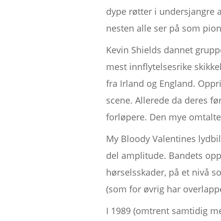
dype røtter i undersjangre
nesten alle ser på som pio
Kevin Shields dannet grupp
mest innflytelsesrike ski
fra Irland og England. Oppri
scene. Allerede da deres før
forløpere. Den mye omtalte
My Bloody Valentines lydbi
del amplitude. Bandets opp
hørselsskader, på et nivå 
(som for øvrig har overlapp
I 1989 (omtrent samtidig m