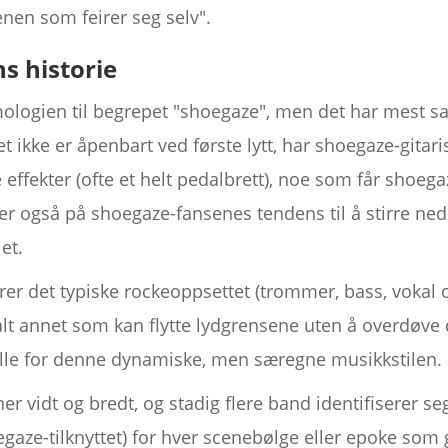
nen som feirer seg selv".
s historie
mologien til begrepet "shoegaze", men det har mest 
t ikke er åpenbart ved første lytt, har shoegaze-gitaris
ffekter (ofte et helt pedalbrett), noe som får shoegaz
r også på shoegaze-fansenes tendens til å stirre ned 
et.
rer det typiske rockeoppsettet (trommer, bass, vokal o
 alt annet som kan flytte lydgrensene uten å overdøv
lle for denne dynamiske, men særegne musikkstilen.
er vidt og bredt, og stadig flere band identifiserer 
gaze-tilknyttet) for hver scenebølge eller epoke som