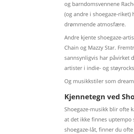
og barndomsvennene Rachel 
(og andre i shoegaze-riket)
drømmende atmosfære.
Andre kjente shoegaze-artis
Chain og Mazzy Star. Fremt
sannsynligvis har påvirket 
artister i indie- og støyroc
Og musikkstiler som dream p
Kjennetegn ved Sh
Shoegaze-musikk blir ofte ka
at det ikke finnes uptempo 
shoegaze-låt, finner du ofte