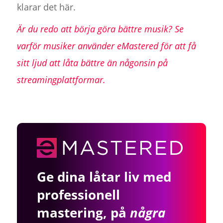
klarar det här.
Är du redo att börja göra bättre musik? Se
varför musiker använder eMastered för att få
sitt ljud att låta bättre än någonsin på
streamingplattformar.
Ge dina låtar liv med
professionell
mastering, på
några