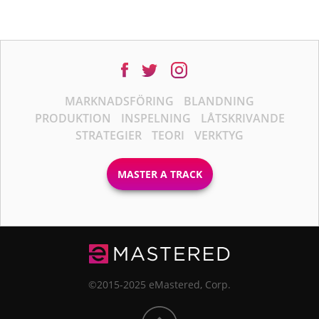
MARKNADSFÖRING
BLANDNING
PRODUKTION
INSPELNING
LÅTSKRIVANDE
STRATEGIER
TEORI
VERKTYG
MASTER A TRACK
©2015-2025 eMastered, Corp.