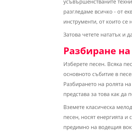
усъвършенстваните техник
разгледаме всичко - от ек
инструменти, от които се 
Затова четете нататък и да
Разбиране на
Изберете песен. Всяка пес
основното събитие в песен
Разбирането на ролята на 
представа за това как да
Вземете класическа мело
песен, носят енергията и 
предимно на водещия вок