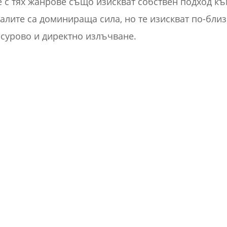
е с тях жанрове също изискват собствен подход къ
алите са доминираща сила, но те изискват по-близ
 сурово и директно излъчване.