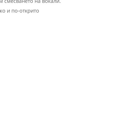
м смесването на вокали.
ко и по-открито