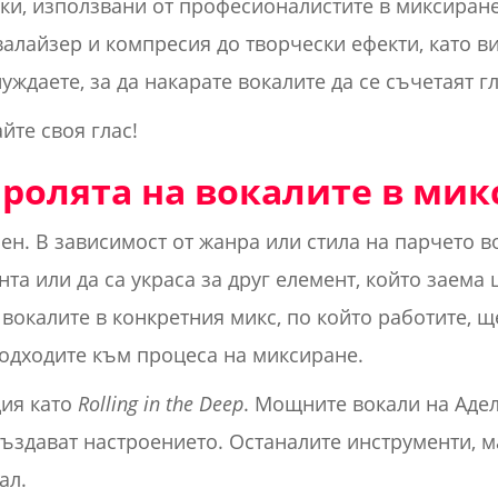
и, използвани от професионалистите в миксиране
валайзер и компресия до творчески ефекти, като в
нуждаете, за да накарате вокалите да се съчетаят г
йте своя глас!
 ролята на вокалите в мик
ен. В зависимост от жанра или стила на парчето в
та или да са украса за друг елемент, който заема 
вокалите в конкретния микс, по който работите, щ
 подходите към процеса на миксиране.
дия като
Rolling in the Deep
. Мощните вокали на Адел
създават настроението. Останалите инструменти, м
ал.