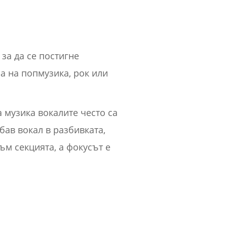
 за да се постигне
а на попмузика, рок или
 музика вокалите често са
убав вокал в разбивката,
ъм секцията, а фокусът е