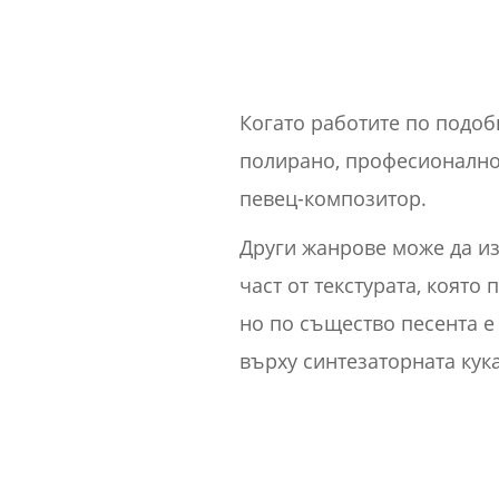
Когато работите по подобн
полирано, професионално 
певец-композитор.
Други жанрове може да из
част от текстурата, коят
но по същество песента е 
върху синтезаторната кука