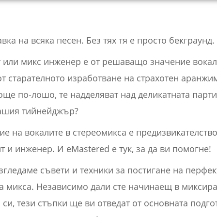
вка на всяка песен. Без тях тя е просто бекграунд.
 или микс инженер е от решаващо значение вокали
от старателното изработване на страхотен аранжим
още по-лошо, те надделяват над деликатната парти
ашия тийнейджър?
 на вокалите в стереомикса е предизвикателство,
 и инженер. И eMastered е тук, за да ви помогне!
згледаме съвети и техники за постигане на перфек
 микса. Независимо дали сте начинаещ в миксира
си, тези стъпки ще ви отведат от основната подго