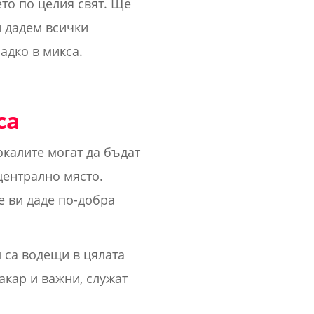
то по целия свят. Ще
и дадем всички
ладко в микса.
са
окалите могат да бъдат
централно място.
е ви даде по-добра
 са водещи в цялата
акар и важни, служат