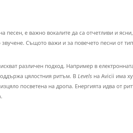
а песен, е важно вокалите да са отчетливи и ясни,
звучене. Същото важи и за повечето песни от тип
искват различен подход. Например в електронната
о поддържа цялостния ритъм. В
Levels
на Avicii има х
изцяло посветена на дропа. Енергията идва от рит
.