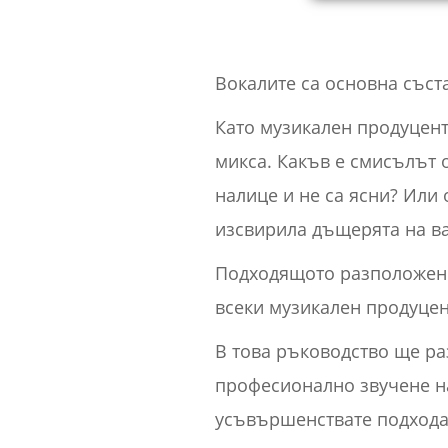
Вокалите са основна съста
Като музикален продуцент
микса. Какъв е смисълът 
налице и не са ясни? Или 
изсвирила дъщерята на в
Подходящото разположение
всеки музикален продуцент
В това ръководство ще ра
професионално звучене на
усъвършенствате подхода 