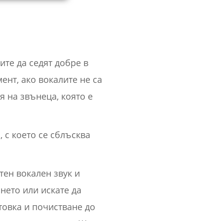
те да седят добре в
ент, ако вокалите не са
я на звънеца, която е
 с което се сблъсква
тен вокален звук и
нето или искате да
товка и почистване до