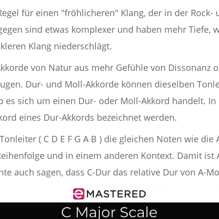
egel für einen "fröhlicheren" Klang, der in der Rock
ngegen sind etwas komplexer und haben mehr Tiefe, wa
kleren Klang niederschlägt.
-Akkorde von Natur aus mehr Gefühle von Dissonanz o
zeugen. Dur- und Moll-Akkorde können dieselben Tonl
 es sich um einen Dur- oder Moll-Akkord handelt. In 
kkord eines Dur-Akkords bezeichnet werden.
onleiter ( C D E F G A B ) die gleichen Noten wie die A
 Reihenfolge und in einem anderen Kontext. Damit ist A
e auch sagen, dass C-Dur das relative Dur von A-Moll