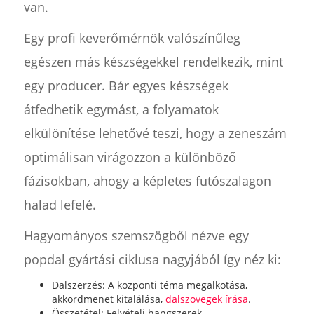
van.
Egy profi keverőmérnök valószínűleg
egészen más készségekkel rendelkezik, mint
egy producer. Bár egyes készségek
átfedhetik egymást, a folyamatok
elkülönítése lehetővé teszi, hogy a zeneszám
optimálisan virágozzon a különböző
fázisokban, ahogy a képletes futószalagon
halad lefelé.
Hagyományos szemszögből nézve egy
popdal gyártási ciklusa nagyjából így néz ki:
Dalszerzés: A központi téma megalkotása,
akkordmenet kitalálása,
dalszövegek írása
.
Összetétel: Felvételi hangszerek.