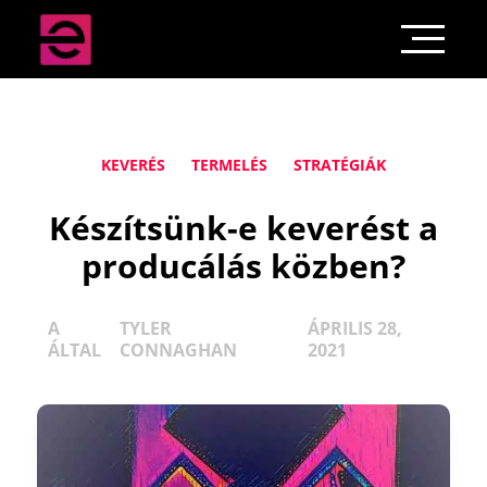
KEVERÉS
TERMELÉS
STRATÉGIÁK
Készítsünk-e keverést a
producálás közben?
A
TYLER
ÁPRILIS 28,
ÁLTAL
CONNAGHAN
2021