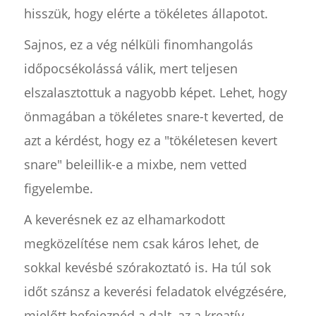
hisszük, hogy elérte a tökéletes állapotot.
Sajnos, ez a vég nélküli finomhangolás
időpocsékolássá válik, mert teljesen
elszalasztottuk a nagyobb képet. Lehet, hogy
önmagában a tökéletes snare-t keverted, de
azt a kérdést, hogy ez a "tökéletesen kevert
snare" beleillik-e a mixbe, nem vetted
figyelembe.
A keverésnek ez az elhamarkodott
megközelítése nem csak káros lehet, de
sokkal kevésbé szórakoztató is. Ha túl sok
időt szánsz a keverési feladatok elvégzésére,
mielőtt befejeznéd a dalt, az a kreatív