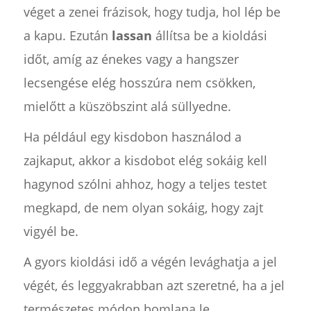
véget a zenei frázisok, hogy tudja, hol lép be
a kapu. Ezután
lassan
állítsa be a kioldási
időt, amíg az énekes vagy a hangszer
lecsengése elég hosszúra nem csökken,
mielőtt a küszöbszint alá süllyedne.
Ha például egy kisdobon használod a
zajkaput, akkor a kisdobot elég sokáig kell
hagynod szólni ahhoz, hogy a teljes testet
megkapd, de nem olyan sokáig, hogy zajt
vigyél be.
A gyors kioldási idő a végén levághatja a jel
végét, és leggyakrabban azt szeretné, ha a jel
természetes módon bomlana le.