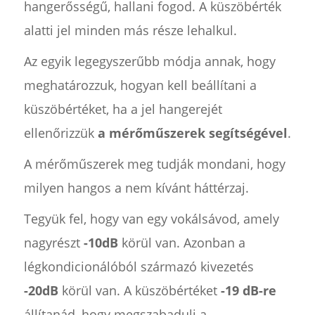
hangerősségű, hallani fogod. A küszöbérték
alatti jel minden más része lehalkul.
Az egyik legegyszerűbb módja annak, hogy
meghatározzuk, hogyan kell beállítani a
küszöbértéket, ha a jel hangerejét
ellenőrizzük
a mérőműszerek segítségével
.
A mérőműszerek meg tudják mondani, hogy
milyen hangos a nem kívánt háttérzaj.
Tegyük fel, hogy van egy vokálsávod, amely
nagyrészt
-10dB
körül van. Azonban a
légkondicionálóból származó kivezetés
-20dB
körül van. A küszöbértéket
-19 dB-re
állítanád, hogy megszabadulj a