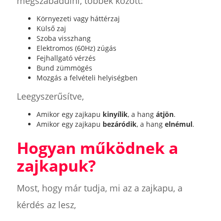
megszabadulni, többek között:
Környezeti vagy háttérzaj
Külső zaj
Szoba visszhang
Elektromos (60Hz) zúgás
Fejhallgató vérzés
Bund zümmögés
Mozgás a felvételi helyiségben
Leegyszerűsítve,
Amikor egy zajkapu
kinyílik
, a hang
átjön
.
Amikor egy zajkapu
bezáródik
, a hang
elnémul
.
Hogyan működnek a
zajkapuk?
Most, hogy már tudja, mi az a zajkapu, a
kérdés az lesz,