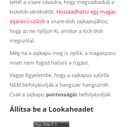
tettél a snare sávodra, hogy megszabadulj a
kickdob vérzésétől.
Hozzáadhatsz egy magas
átjárású szűrőt
a snare-dob zajkapujához,
hogy az ne nyíljon ki, amikor a kick dob
megszólal.
Még ha a zajkapu meg is nyílik, a magaspass
miatt nem fogod hallani a rúgást.
Vegye figyelembe, hogy a zajkapus szűrők
NEM befolyásolják a hangszer hangszínét.
Csak a zajkapu
pontosságát
befolyásolják.
Állítsa be a Lookaheadet