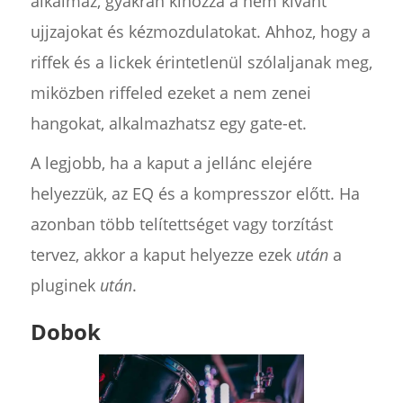
alkalmaz, gyakran kihozza a nem kívánt
ujjzajokat és kézmozdulatokat. Ahhoz, hogy a
riffek és a lickek érintetlenül szólaljanak meg,
miközben riffeled ezeket a nem zenei
hangokat, alkalmazhatsz egy gate-et.
A legjobb, ha a kaput a jellánc elejére
helyezzük, az EQ és a kompresszor előtt. Ha
azonban több telítettséget vagy torzítást
tervez, akkor a kaput helyezze ezek
után
a
pluginek
után
.
Dobok