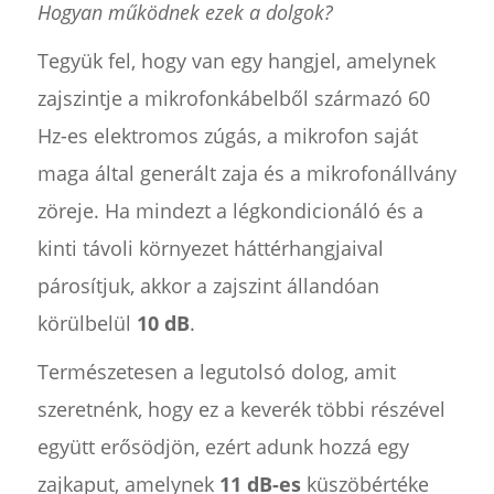
Hogyan működnek ezek a dolgok?
Tegyük fel, hogy van egy hangjel, amelynek
zajszintje a mikrofonkábelből származó 60
Hz-es elektromos zúgás, a mikrofon saját
maga által generált zaja és a mikrofonállvány
zöreje. Ha mindezt a légkondicionáló és a
kinti távoli környezet háttérhangjaival
párosítjuk, akkor a zajszint állandóan
körülbelül
10 dB
.
Természetesen a legutolsó dolog, amit
szeretnénk, hogy ez a keverék többi részével
együtt erősödjön, ezért adunk hozzá egy
zajkaput, amelynek
11 dB-es
küszöbértéke