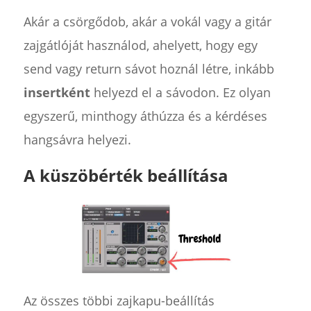
Akár a csörgődob, akár a vokál vagy a gitár
zajgátlóját használod, ahelyett, hogy egy
send vagy return sávot hoznál létre, inkább
insertként
helyezd el a sávodon. Ez olyan
egyszerű, minthogy áthúzza és a kérdéses
hangsávra helyezi.
A küszöbérték beállítása
Az összes többi zajkapu-beállítás