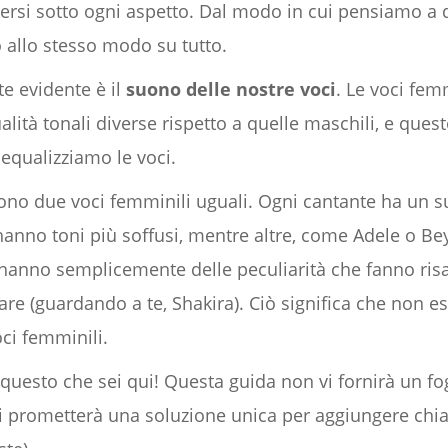
si sotto ogni aspetto. Dal modo in cui pensiamo a qu
 allo stesso modo su tutto.
e evidente è il
suono delle nostre voci
. Le voci fem
alità tonali diverse rispetto a quelle maschili, e que
qualizziamo le voci.
tono due voci femminili uguali. Ogni cantante ha un 
, hanno toni più soffusi, mentre altre, come Adele o B
 hanno semplicemente delle peculiarità che fanno risa
re (guardando a te, Shakira). Ciò significa che non 
oci femminili.
uesto che sei qui! Questa guida non vi fornirà un fogl
vi prometterà una soluzione unica per aggiungere chia