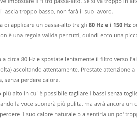
ve impostare il filtro passa-alto. Se si va troppo in alto,
i lascia troppo basso, non farà il suo lavoro.
 di applicare un passa-alto tra gli
80 Hz e i 150 Hz
pe
n è una regola valida per tutti, quindi ecco una picco
o a circa 80 Hz e spostate lentamente il filtro verso l'
volta) ascoltando attentamente. Prestate attenzione a 
a, senza perdere calore.
o più alto in cui è possibile tagliare i bassi senza togli
uando la voce suonerà più pulita, ma avrà ancora un c
 perdere il suo calore naturale o a sentirla un po' trop