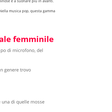
minose e a suonare più in avanti.
e. Nella musica pop, questa gamma
cale femminile
ipo di microfono, del
in genere trovo
 è una di quelle mosse