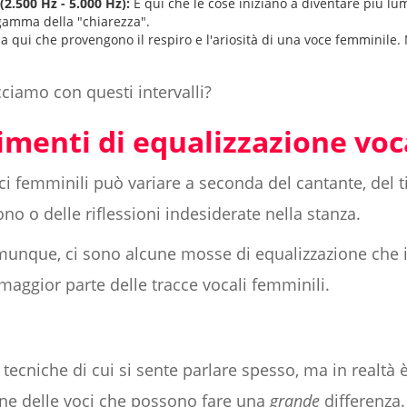
2.500 Hz - 5.000 Hz):
È qui che le cose iniziano a diventare più lu
gamma della "chiarezza".
a qui che provengono il respiro e l'ariosità di una voce femminil
ciamo con questi intervalli?
imenti di equalizzazione vo
ci femminili può variare a seconda del cantante, del t
o o delle riflessioni indesiderate nella stanza.
 comunque, ci sono alcune mosse di equalizzazione che 
maggior parte delle tracce vocali femminili.
e tecniche di cui si sente parlare spesso, ma in realtà
ione delle voci che possono fare una
grande
differenza.