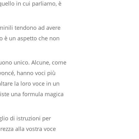
ello in cui parliamo, è
minili tendono ad avere
sto è un aspetto che non
suono unico. Alcune, come
eyoncé, hanno voci più
ltare la loro voce in un
esiste una formula magica
io di istruzioni per
rezza alla vostra voce