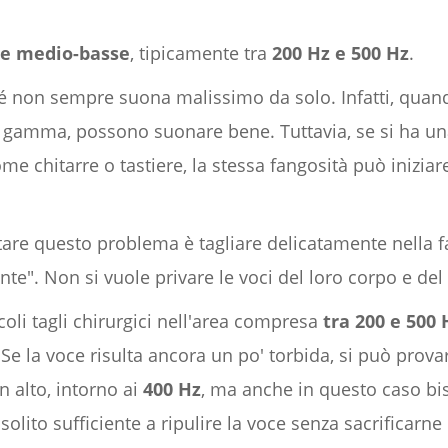
e medio-basse
, tipicamente tra
200 Hz e 500 Hz
.
é non sempre suona malissimo da solo. Infatti, quand
a gamma, possono suonare bene. Tuttavia, se si ha u
me chitarre o tastiere, la stessa fangosità può inizi
tare questo problema è tagliare delicatamente nella 
te". Non si vuole privare le voci del loro corpo e del 
oli tagli chirurgici nell'area compresa
tra 200 e 500 
 Se la voce risulta ancora un po' torbida, si può provar
n alto, intorno ai
400 Hz
, ma anche in questo caso bi
solito sufficiente a ripulire la voce senza sacrificarne 