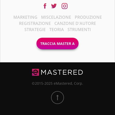
MARKETING
MISCELAZIONE
PRODUZIONE
REGISTRAZIONE
CANZONE D'AUTORE
STRATEGIE
TEORIA
STRUMENTI
TRACCIA MASTER A
©2015-2025 eMastered, Corp.