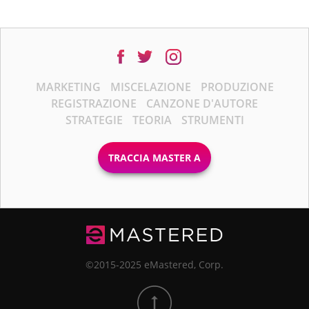
MARKETING
MISCELAZIONE
PRODUZIONE
REGISTRAZIONE
CANZONE D'AUTORE
STRATEGIE
TEORIA
STRUMENTI
TRACCIA MASTER A
©2015-2025 eMastered, Corp.