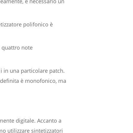
neamente, è necessario un
izzatore polifonico è
e quattro note
i in una particolare patch.
edefinita è monofonico, ma
emente digitale. Accanto a
o utilizzare sintetizzatori