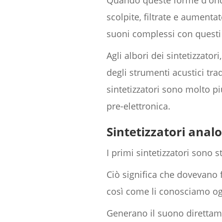
Quando queste forme d'onda
scolpite, filtrate e aumen
suoni complessi con questi
Agli albori dei sintetizzator
degli strumenti acustici tra
sintetizzatori sono molto p
pre-elettronica.
Sintetizzatori analog
I primi sintetizzatori sono st
Ciò significa che dovevano 
così come li conosciamo oggi
Generano il suono direttamen