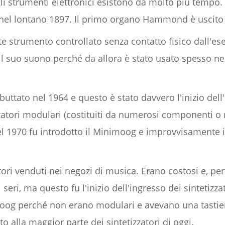
li strumenti elettronici esistono da molto più tempo.
 nel lontano 1897. Il primo organo Hammond è uscito 
e strumento controllato senza contatto fisico dall'ese
il suo suono perché da allora è stato usato spesso nei
uttato nel 1964 e questo è stato davvero l'inizio dell'e
zatori modulari (costituiti da numerosi componenti o
Nel 1970 fu introdotto il Minimoog e improvvisamente i
atori venduti nei negozi di musica. Erano costosi e, per
seri, ma questo fu l'inizio dell'ingresso dei sintetizz
oog perché non erano modulari e avevano una tastiera
 alla maggior parte dei sintetizzatori di oggi.