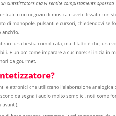
 un sintetizzatore ma vi sentite completamente spaesati
 entrati in un negozio di musica e avete fissato con s
rinto di manopole, pulsanti e cursori, chiedendovi se 
o anch'io.
mbrare una bestia complicata, ma il fatto è che, una v
li. È un po' come imparare a cucinare: si inizia in m
onori da gourmet.
intetizzatore?
nti elettronici che utilizzano l'elaborazione analogica 
 nascono da segnali audio molto semplici, noti come 
ù avanti).