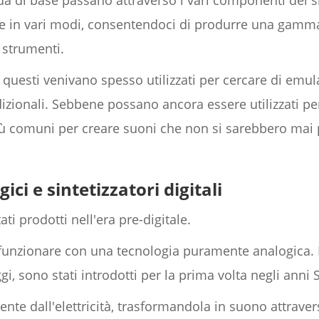
 di base passano attraverso i vari componenti del si
tate in vari modi, consentendoci di produrre una ga
 strumenti.
i, questi venivano spesso utilizzati per cercare di emul
dizionali. Sebbene possano ancora essere utilizzati pe
iù comuni per creare suoni che non si sarebbero mai 
ici e sintetizzatori digitali
ati prodotti nell'era pre-digitale.
funzionare con una tecnologia puramente analogica. I s
, sono stati introdotti per la prima volta negli anni 
te dall'elettricità, trasformandola in suono attraverso