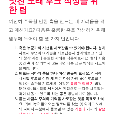
멋진 노래 후크 작성을 위
한 팁
여전히 주목할 만한 훅을 만드는 데 어려움을 겪
고 계신가요? 다음은 훌륭한 훅을 작성하기 위해
염두에 두어야 할 몇 가지 팁입니다.
훅은 누군가의 시선을 사로잡을 수 있어야 합니다.
청취
자로서 무엇이 여러분을 사로잡는지 생각해보고 자신
의 창작 과정에 동일한 지혜를 적용해보세요. 현재 사용
중인 훅이 잘 먹히지 않는다면 다른 접근 방식을 시도해
볼 때입니다.
만드는 곡마다 훅을 하나 이상 만들어 보세요.
작곡에
사용할 후크를 여러 개 만든 다음 가장 좋은 후크를 선
택하는 습관을 기르세요. 이것은
훌륭한 작곡 기
법일
뿐만 아니라, 작곡 세션에서 진정으로 눈길을 사로잡는
훅이 나올 수 있도록 하는 좋은 방법이기도 합니다.
듣는 사람의 주의와 기억을 사로잡는 것을 목표로 하세
요.
귀에 쏙쏙 들어오는 멜로디를 찾는 것 외에도 노래
의 나머지 부분에서 돋보일 수 있는
리듬과
가사와
같은
다른 요소도 고려해야
합니다.