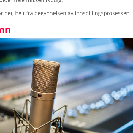
older hele miksen ryddig.
r det, helt fra begynnelsen av innspillingsprosessen.
inn