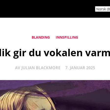
BLANDING
INNSPILLING
lik gir du vokalen var
AV
JULIAN BLACKMORE
7. JANUAR 2025