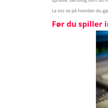
sprudle, samtidig som du h
La oss se på hvordan du gjø
Før du spiller 