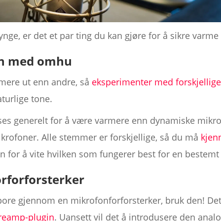
nge, er det et par ting du kan gjøre for å sikre varme
in med omhu
mere ut enn andre, så
eksperimenter med forskjellig
turlige tone.
es generelt for å være varmere enn dynamiske mikr
ikrofoner. Alle stemmer er forskjellige, så du må
kjen
 for å vite hvilken som fungerer best for en bestemt
rforforsterker
spore gjennom en mikrofonforforsterker, bruk den! De
reamp-plugin
. Uansett vil det å introdusere den anal