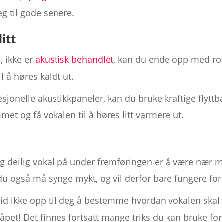
g til gode senere.
itt
, ikke er
akustisk behandlet
, kan du ende opp med ro
l å høres kaldt ut.
fesjonelle akustikkpaneler, kan du bruke kraftige flyt
et og få vokalen til å høres litt varmere ut.
 deilig vokal på under fremføringen er å være nær 
 du også må synge mykt, og vil derfor bare fungere fo
id ikke opp til deg å bestemme hvordan vokalen skal s
håpet! Det finnes fortsatt mange triks du kan bruke for