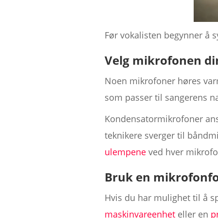
Før vokalisten begynner å sy
Velg mikrofonen d
Noen mikrofoner høres var
som passer til sangerens na
Kondensatormikrofoner ans
teknikere sverger til båndm
ulempene
ved hver mikrofon
Bruk en mikrofonfo
Hvis du har mulighet til å 
maskinvareenhet
eller en
p