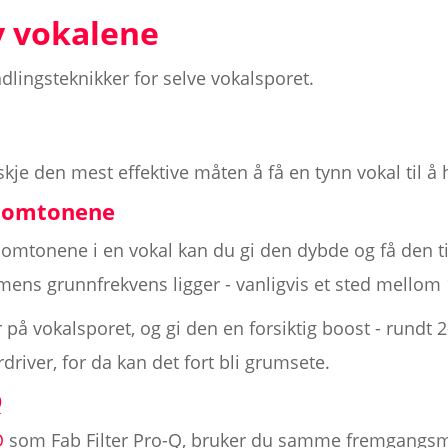
v vokalene
lingsteknikker for selve vokalsporet.
skje den mest effektive måten å få en tynn vokal til å
llomtonene
lomtonene i en vokal kan du gi den dybde og få den ti
ens grunnfrekvens ligger - vanligvis et sted mellom 
 på vokalsporet, og gi den en forsiktig boost - rundt 
rdriver, for da kan det fort bli grumsete.
Q
Q
som Fab Filter Pro-Q, bruker du samme fremgangsm