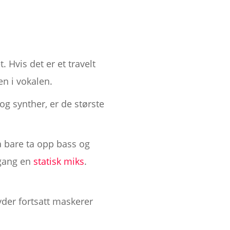
 Hvis det er et travelt
n i vokalen.
g synther, er de største
å bare ta opp bass og
 gang en
statisk miks
.
yder fortsatt maskerer