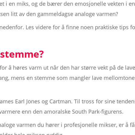
et i en miks, og de bærer den emosjonelle vekten i e
iksen litt av den gammeldagse analoge varmen?
 nedenfor. Les videre for å finne noen praktiske tips 
n stemme?
or å høres varm ut når den har større vekt på de lav
 klang, mens en stemme som mangler lave mellomtoner 
es Earl Jones og Cartman. Til tross for sine tendens
armere enn den amoralske South Park-figurens.
aloge varmen du hører i profesjonelle mikser, er å få