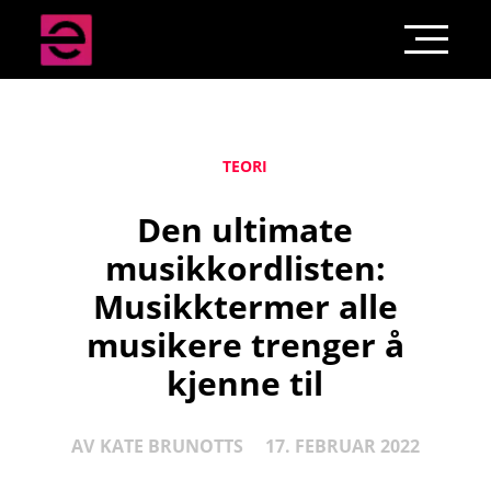
TEORI
Den ultimate
musikkordlisten:
Musikktermer alle
musikere trenger å
kjenne til
AV
KATE BRUNOTTS
17. FEBRUAR 2022