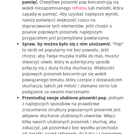
pamięć.
Chwytliwe piosenki pop koncentrują się
wokół niezapomnianego
refrenu
lub melodii, która
zapada w pamięć. Aby uzyskać najlepsze wyniki,
należy poświęcić większość czasu na
dopracowanie tych elementów. Jeśli chodzi o
pisanie popowych piosenek, najlepszym
przyjacielem jest przemyślane powtarzanie.
Spraw, by można było się z nim utożsamić.
"Pop"
to skrót od popularny nie bez powodu. Jeśli
chcesz, aby Twoja muzyka trafiła do mas, musisz
stworzyć utwór, który w autentyczny sposób
połączy się z dużą liczbą słuchaczy. Większość
popowych piosenek koncentruje się wokół
powiązanego tematu, który czerpie z doświadczeń
słuchacza, takich jak miłość i złamane serce lub
podążanie za swoimi marzeniami.
Przestudiuj swoje ulubione piosenki pop.
Jednym
z najlepszych sposobów na prawdziwe
zrozumienie struktury popularnych piosenek jest
aktywne słuchanie ulubionych utworów. Włącz
kilka swoich ulubionych piosenek i słuchaj, aby
zobaczyć, jak piosenkarz bez wysiłku przechodzi
od zwrotki, przed refrenem, do haka i z powrotem.